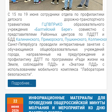
С 15 по 19 июня сотрудники отдела по профилактики
детского дорожно-транспортного
травматизма
ГЦПВПРиКО
образовательного
учреждения
«Балтийский Берег»
совместно с
представителями Районных центров по ПДДТТ и
БДД
Калининского
,
Приморского
,
Пушкинского
,
Колпинского
Санкт-Петербурга проводили интерактивные занятия с
обучающимися общеобразовательных учреждений
города, направленные на предупреждение и
профилактику ДДТТ по программам «Ради жизни на
Земле, соблюдайте ПДД!» и «Знатоки ПДД» с
использованием мобильного комплекса "Лаборатория
безопасности".
Подробнее...
ИНФОРМАЦИОННЫЕ МАТЕРИАЛЫ ДЛЯ
22
ПРОВЕДЕНИЯ ОБЩЕРОССИЙСКОЙ МИНУТЫ
июня
МОЛЧАНИЯ И МЕРОПРИЯТИЙ КО ДНЮ
2026