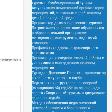
туризма. Комбинированный туризм
Актуализация компетенций организаторов
мероприятий, связанных с пребыванием
детей в природной среде
Организатор детско-юношеского туризма
Патриотическое воспитание обучающихся
в образовательной организации:
методология, инструменты, кадетский
компонент
Профилактика дорожно-транспортного
травматизма
Организация исследовательской работы с
физического
учащимися в многодневном полевом
мероприятии
Турлидер Движение Первых — организатор
школьного туристского клуба
Подготовка инструкторов по северной
(скандинавской) ходьбе на основе вида
спорта «Спортивный туризм» в дисциплине
северная ходьба
Методы обеспечения педагогической
целесообразности и безопасности