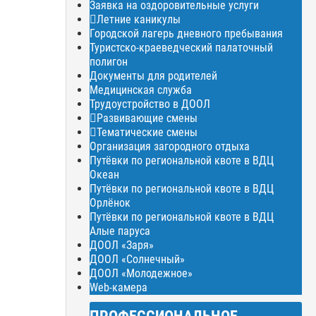
Заявка на оздоровительные услуги
Летние каникулы
Городской лагерь дневного пребывания
Туристско-краеведческий палаточный
полигон
Документы для родителей
Медицинская служба
Трудоустройство в ДООЛ
Развивающие смены
Тематические смены
Организация загородного отдыха
Путёвки по региональной квоте в ВДЦ
Океан
Путёвки по региональной квоте в ВДЦ
Орлёнок
Путёвки по региональной квоте в ВДЦ
Алые паруса
ДООЛ «Заря»
ДООЛ «Солнечный»
ДООЛ «Молодежное»
Web-камера
ПРОФЕССИОНАЛЬНОЕ