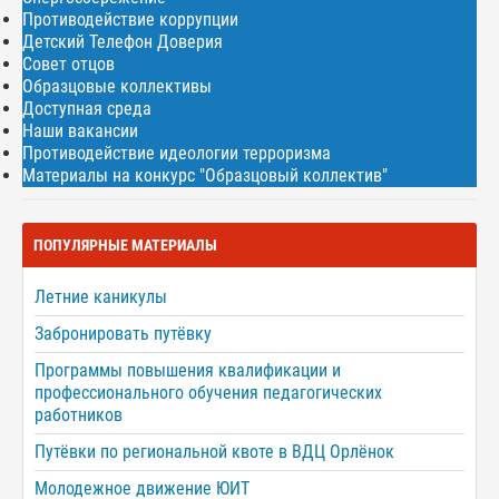
Противодействие коррупции
Детский Телефон Доверия
Совет отцов
Образцовые коллективы
Доступная среда
Наши вакансии
Противодействие идеологии терроризма
Материалы на конкурс "Образцовый коллектив"
ПОПУЛЯРНЫЕ МАТЕРИАЛЫ
Летние каникулы
Забронировать путёвку
Программы повышения квалификации и
профессионального обучения педагогических
работников
Путёвки по региональной квоте в ВДЦ Орлёнок
Молодежное движение ЮИТ