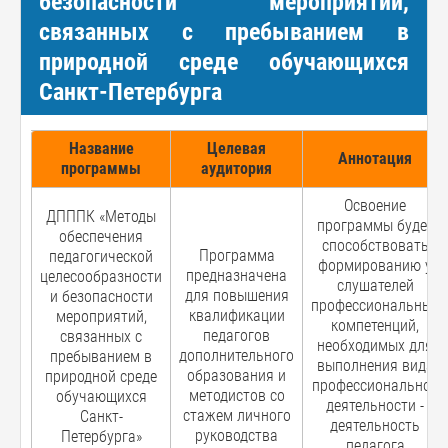
безопасности мероприятий,
связанных с пребыванием в
природной среде обучающихся
Санкт-Петербурга
Название
Целевая
Аннотация
программы
аудитория
Освоение
ДПППК «Методы
программы будет
обеспечения
способствовать
Программа
педагогической
формированию у
предназначена
целесообразности
слушателей
для повышения
и безопасности
профессиональных
квалификации
мероприятий,
компетенций,
педагогов
связанных с
необходимых для
дополнительного
пребыванием в
выполнения вида
образования и
природной среде
профессиональной
методистов со
обучающихся
деятельности -
стажем личного
Санкт-
деятельность
руководства
Петербурга»
педагога