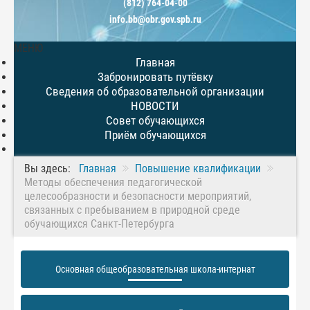
(812) 764-04-00
info.bb@obr.gov.spb.ru
МЕНЮ
Главная
Забронировать путёвку
Сведения об образовательной организации
НОВОСТИ
Совет обучающихся
Приём обучающихся
Вы здесь:
Главная
Повышение квалификации
Методы обеспечения педагогической
целесообразности и безопасности мероприятий,
связанных с пребыванием в природной среде
обучающихся Санкт-Петербурга
Основная общеобразовательная школа-интернат