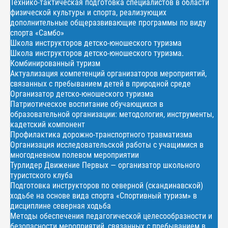
Технико-тактическая подготовка специалистов в области
физической культуры и спорта, реализующих
дополнительные общеразвивающие программы по виду
спорта «Самбо»
Школа инструкторов детско-юношеского туризма
Школа инструкторов детско-юношеского туризма.
Комбинированный туризм
Актуализация компетенций организаторов мероприятий,
связанных с пребыванием детей в природной среде
Организатор детско-юношеского туризма
Патриотическое воспитание обучающихся в
образовательной организации: методология, инструменты,
кадетский компонент
Профилактика дорожно-транспортного травматизма
Организация исследовательской работы с учащимися в
многодневном полевом мероприятии
Турлидер Движение Первых — организатор школьного
туристского клуба
Подготовка инструкторов по северной (скандинавской)
ходьбе на основе вида спорта «Спортивный туризм» в
дисциплине северная ходьба
Методы обеспечения педагогической целесообразности и
безопасности мероприятий, связанных с пребыванием в