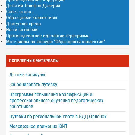
Детский Телефон Доверия
Совет отцов
Образцовые коллективы
Доступная среда
Наши вакансии
Противодействие идеологии терроризма
Материалы на конкурс "Образцовый коллектив"
ПОПУЛЯРНЫЕ МАТЕРИАЛЫ
Летние каникулы
Забронировать путёвку
Программы повышения квалификации и
профессионального обучения педагогических
работников
Путёвки по региональной квоте в ВДЦ Орлёнок
Молодежное движение ЮИТ