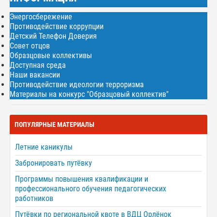
Энергосбережение
Противодействие коррупции
Детский Телефон Доверия
Совет отцов
Образцовые коллективы
Доступная среда
Наши вакансии
Противодействие идеологии терроризма
Материалы на конкурс "Образцовый коллектив"
ПОПУЛЯРНЫЕ МАТЕРИАЛЫ
Летние каникулы
Забронировать путёвку
Программы повышения квалификации и
профессионального обучения педагогических
работников
Путёвки по региональной квоте в ВДЦ Орлёнок