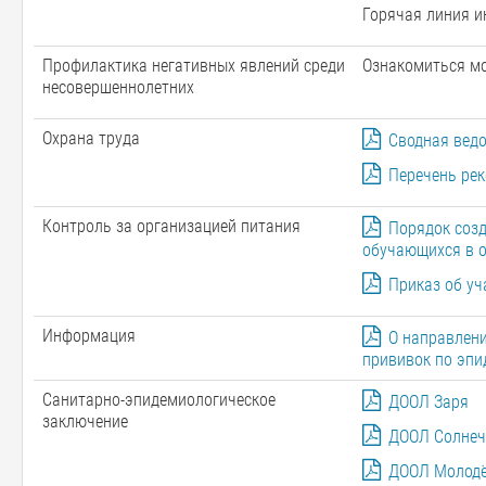
Горячая линия и
Профилактика негативных явлений среди
Ознакомиться 
несовершеннолетних
Охрана труда
Сводная ведо
Перечень ре
Контроль за организацией питания
Порядок созд
обучающихся в 
Приказ об уч
Информация
О направлени
прививок по эп
Санитарно-эпидемиологическое
ДООЛ Заря
заключение
ДООЛ Солне
ДООЛ Молод