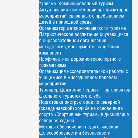
туризма. Комбинированный туризм
Актуализация компетенций организаторов
мероприятий, связанных с пребыванием
детей в природной среде
Организатор детско-юношеского туризма
Патриотическое воспитание обучающихся
в образовательной организации:
методология, инструменты, кадетский
компонент
Профилактика дорожно-транспортного
травматизма
Организация исследовательской работы с
учащимися в многодневном полевом
мероприятии
Турлидер Движение Первых — организатор
школьного туристского клуба
Подготовка инструкторов по северной
(скандинавской) ходьбе на основе вида
спорта «Спортивный туризм» в дисциплине
северная ходьба
Методы обеспечения педагогической
целесообразности и безопасности