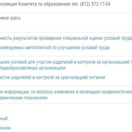
нспекции Комитета по образованию тел. (812) 572-17-04
можно
здесь
мость результатов проведения специальной оценки условий труд
комендуемых мепоппиятий по улучшению условий труда
ания условий для участия родителей в контроле за организацией 
общеобразоватеных организациях
астии родителей в контроле за орагнизацией питания
и информации, по вопросу изменения в календаре профилактичес
идемическим показаниям
чный
ёжное