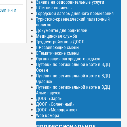
Заявка на оздоровительные услуги
Летние каникулы
звития и
Городской лагерь дневного пребывания
Туристско-краеведческий палаточный
полигон
Документы для родителей
Медицинская служба
Трудоустройство в ДООЛ
Развивающие смены
Тематические смены
Организация загородного отдыха
Путёвки по региональной квоте в ВДЦ
Океан
Путёвки по региональной квоте в ВДЦ
Орлёнок
Путёвки по региональной квоте в ВДЦ
Алые паруса
ДООЛ «Заря»
ДООЛ «Солнечный»
ДООЛ «Молодежное»
Web-камера
ПРОФЕССИОНАЛЬНОЕ