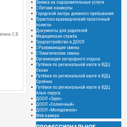
Заявка на оздоровительные услуги
Летние каникулы
Городской лагерь дневного пребывания
Туристско-краеведческий палаточный
полигон
Документы для родителей
елина С.В.
Медицинская служба
Трудоустройство в ДООЛ
Развивающие смены
Тематические смены
Организация загородного отдыха
Путёвки по региональной квоте в ВДЦ
Океан
Путёвки по региональной квоте в ВДЦ
Орлёнок
Путёвки по региональной квоте в ВДЦ
Алые паруса
ДООЛ «Заря»
ДООЛ «Солнечный»
ДООЛ «Молодежное»
Web-камера
ПРОФЕССИОНАЛЬНОЕ