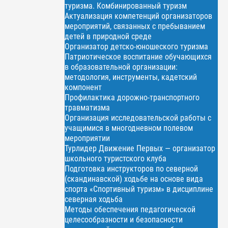
туризма. Комбинированный туризм
Актуализация компетенций организаторов
мероприятий, связанных с пребыванием
детей в природной среде
Организатор детско-юношеского туризма
Патриотическое воспитание обучающихся
в образовательной организации:
методология, инструменты, кадетский
компонент
Профилактика дорожно-транспортного
травматизма
Организация исследовательской работы с
учащимися в многодневном полевом
мероприятии
Турлидер Движение Первых — организатор
школьного туристского клуба
Подготовка инструкторов по северной
(скандинавской) ходьбе на основе вида
спорта «Спортивный туризм» в дисциплине
северная ходьба
Методы обеспечения педагогической
целесообразности и безопасности