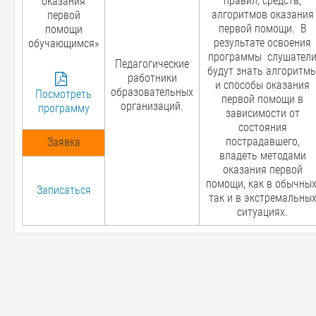
правил, средств,
оказания
алгоритмов оказания
первой
первой помощи. В
помощи
результате освоения
обучающимся»
программы слушател
Педагогические
будут знать алгоритм
работники
и способы оказания
образовательных
Посмотреть
первой помощи в
организаций.
программу
зависимости от
состояния
пострадавшего,
Заявка
владеть методами
оказания первой
помощи, как в обычных
Записаться
так и в экстремальны
ситуациях.