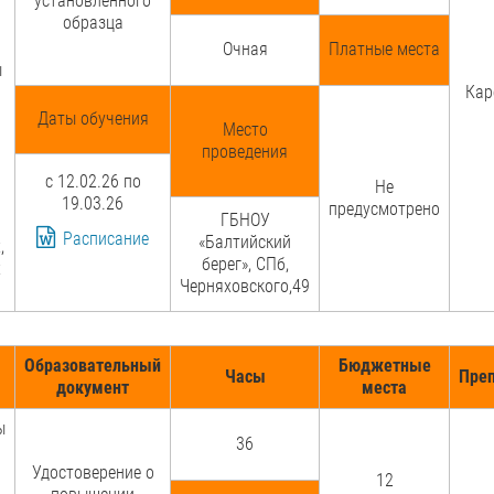
установленного
образца
и
Очная
Платные места
ы
Кар
Даты обучения
Место
проведения
с 12.02.26 по
Не
19.03.26
предусмотрено
ГБНОУ
Расписание
«Балтийский
,
берег», СПб,
х
Черняховского,49
Образовательный
Бюджетные
Часы
Пре
документ
места
ы
36
Удостоверение о
12