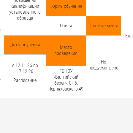
повышении
квалификации
Форма обучения
установленного
образца
и
Очная
Платные места
ы
Кар
Даты обучения
Место
проведения
Не
с 12.11.26 по
предусмотрено
ГБНОУ
17.12.26
«Балтийский
,
Расписание
берег», СПб,
х
Черняховского,49