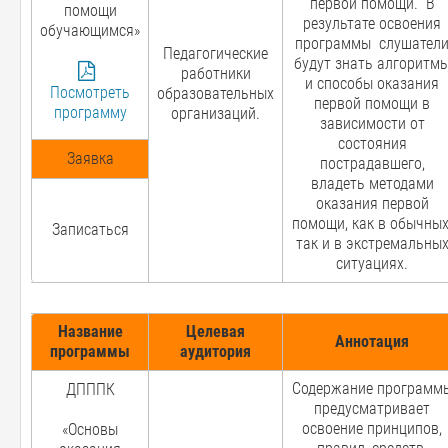
первой помощи. В
помощи
результате освоения
обучающимся»
программы слушател
Педагогические
будут знать алгоритм
работники
и способы оказания
Посмотреть
образовательных
первой помощи в
программу
организаций.
зависимости от
состояния
Заявка
пострадавшего,
владеть методами
оказания первой
помощи, как в обычных
Записаться
так и в экстремальны
ситуациях.
Название
Целевая
Аннотация
программы
аудитория
Содержание программ
ДПППК
предусматривает
освоение принципов,
«Основы