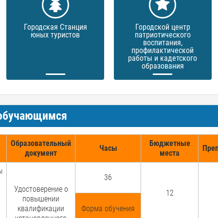
Городская Станция
Городской центр
юных туристов
патриотического
воспитания,
профилактической
работы и кадетского
образования
 обучающимся
Образовательный
Бюджетные
Часы
Пре
документ
места
ы
36
Удостоверение о
12
повышении
квалификации
Форма обучения