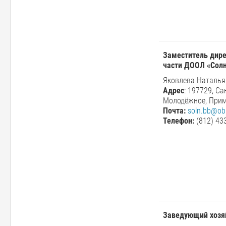
Заместитель дире
части ДООЛ
«
Сол
Яковлева Наталья
Адрес
: 197729, Са
Молодёжное, Прим
Почта:
soln.bb@obr
Телефон:
(812) 43
Заведующий хоз