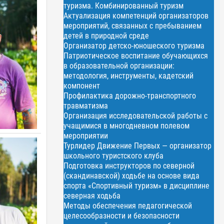
туризма. Комбинированный туризм
Актуализация компетенций организаторов
мероприятий, связанных с пребыванием
детей в природной среде
Организатор детско-юношеского туризма
Патриотическое воспитание обучающихся
в образовательной организации:
методология, инструменты, кадетский
компонент
Профилактика дорожно-транспортного
травматизма
Организация исследовательской работы с
учащимися в многодневном полевом
мероприятии
Турлидер Движение Первых — организатор
школьного туристского клуба
Подготовка инструкторов по северной
(скандинавской) ходьбе на основе вида
спорта «Спортивный туризм» в дисциплине
северная ходьба
Методы обеспечения педагогической
целесообразности и безопасности