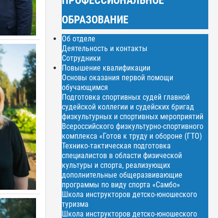
ОБРАЗОВАНИЕ
Об отделе
Деятельность и контакты
Сотрудники
Повышение квалификации
Основы оказания первой помощи
обучающимся
Подготовка спортивных судей главной
судейской коллегии и судейских бригад
физкультурных и спортивных мероприятий
Всероссийского физкультурно-спортивного
комплекса «Готов к труду и обороне (ГТО)
Технико-тактическая подготовка
специалистов в области физической
культуры и спорта, реализующих
дополнительные общеразвивающие
программы по виду спорта «Самбо»
Школа инструкторов детско-юношеского
туризма
Школа инструкторов детско-юношеского