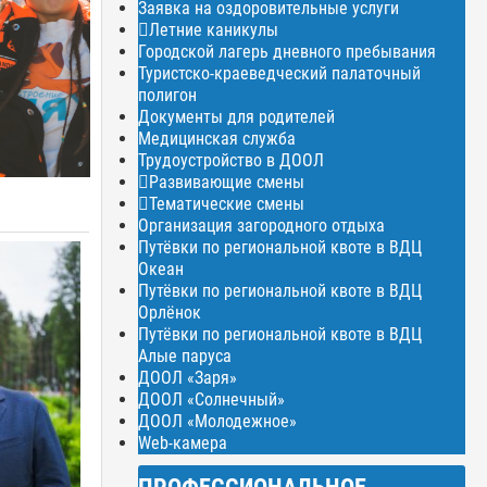
Заявка на оздоровительные услуги
Летние каникулы
Городской лагерь дневного пребывания
Туристско-краеведческий палаточный
полигон
Документы для родителей
Медицинская служба
Трудоустройство в ДООЛ
Развивающие смены
Тематические смены
Организация загородного отдыха
Путёвки по региональной квоте в ВДЦ
Океан
Путёвки по региональной квоте в ВДЦ
Орлёнок
Путёвки по региональной квоте в ВДЦ
Алые паруса
ДООЛ «Заря»
ДООЛ «Солнечный»
ДООЛ «Молодежное»
Web-камера
ПРОФЕССИОНАЛЬНОЕ