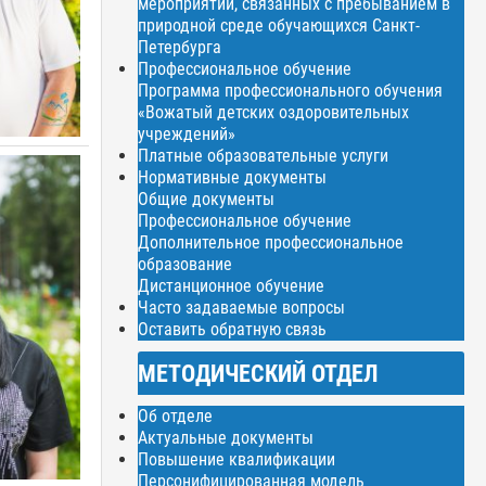
мероприятий, связанных с пребыванием в
природной среде обучающихся Санкт-
Петербурга
Профессиональное обучение
Программа профессионального обучения
«Вожатый детских оздоровительных
учреждений»
Платные образовательные услуги
Нормативные документы
Общие документы
Профессиональное обучение
Дополнительное профессиональное
образование
Дистанционное обучение
Часто задаваемые вопросы
Оставить обратную связь
МЕТОДИЧЕСКИЙ ОТДЕЛ
Об отделе
Актуальные документы
Повышение квалификации
Персонифицированная модель