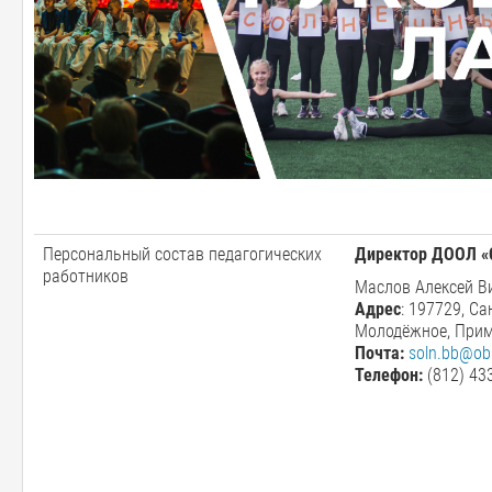
Персональный состав педагогических
Директор ДООЛ «
работников
Маслов Алексей Ви
Адрес
: 197729, Са
Молодёжное, Прим
Почта:
soln.bb@obr
Телефон:
(812) 43