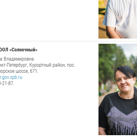
ДООЛ
«
Солнечный
»
на Владимировна
нкт-Петербург, Курортный район, пос.
орское шоссе, 671.
.gov.spb.ru
3-21-87.