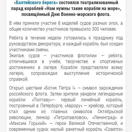
«Балтийского берега»
состоялся театрализованный
парад кораблей «Нам нужны такие корабли на море»,
посвящённый Дню Военно-морского флота.
В нём приняли участие 8 моделей судов разных эпох, а
общее количество участников превысило 300 человек.
Ребята в течение недели готовились к празднику под
руководством декоратора, и каждый корабль был создан
участниками смены.
Экипаж судов – участников флотилии — ребята,
отличившиеся в учебе, творчестве и спортивных
достижениях в лагере. Корабли представляли всему
лагерю, сопровождая выступление исторической
справкой.
Открыл шествие «Ботик Петра I» — символ зарождения
российского флота. Затем зрители увидели легендарные
корабли: «Полтаву»— первый линейный корабль,
построенный в Петербурге, «Аврору» — крейсер, который
стал одним из главных символов Октябрьской
революции, линкор «Петропавловск», «Ленинград» и
«Максим Горький» — герои Великой Отечественной, и
современные судна: малый ракетный корабль «Советск»