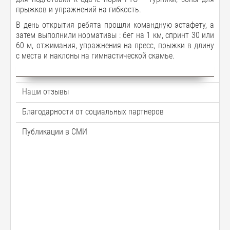
прыжков и упражнений на гибкость.
В день открытия ребята прошли командную эстафету, а
затем выполнили нормативы : бег на 1 км, спринт 30 или
60 м, отжимания, упражнения на пресс, прыжки в длину
с места и наклоны на гимнастической скамье.
Наши отзывы
Благодарности от социальных партнеров
Публикации в СМИ
П
П
П
П
П
П
П