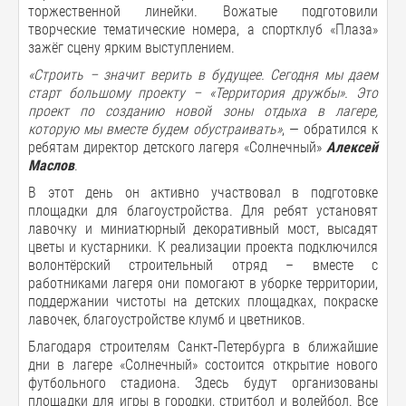
торжественной линейки. Вожатые подготовили
творческие тематические номера, а спортклуб «Плаза»
зажёг сцену ярким выступлением.
«Строить – значит верить в будущее.
С
егодня мы даем
старт большому проекту – «Территория дружбы». Это
проект по
созданию
новой зоны отдыха в лагере,
которую мы вместе будем обустраивать
»
, — обратился к
ребятам директор детского лагеря «Солнечный»
Алексей
Маслов
.
В этот день он активно участвовал в подготовке
площадки для благоустройства. Для ребят установят
лавочку и миниатюрный декоративный мост, высадят
цветы и кустарники. К реализации проекта подключился
волонтёрский строительный отряд – вместе с
работниками лагеря они помогают в уборке территории,
поддержании чистоты на детских площадках, покраске
лавочек, благоустройстве клумб и цветников.
Благодаря строителям Санкт‑Петербурга в ближайшие
дни в лагере «Солнечный» состоится открытие нового
футбольного стадиона. Здесь будут организованы
площадки для игры в городки, стритбол и волейбол. Все