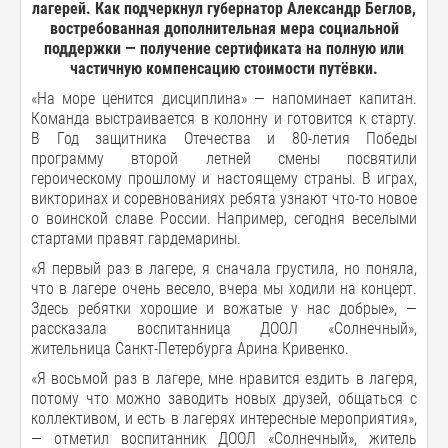
лагерей. Как подчеркнул губернатор Александр Беглов,
востребованная дополнительная мера социальной
поддержки — получение сертификата на полную или
частичную компенсацию стоимости путёвки.
«На море ценится дисциплина» — напоминает капитан.
Команда выстраивается в колонну и готовится к старту.
В Год защитника Отечества и 80-летия Победы
программу второй летней смены посвятили
героическому прошлому и настоящему страны. В играх,
викторинах и соревнованиях ребята узнают что-то новое
о воинской славе России. Например, сегодня веселыми
стартами правят гардемарины.
«Я первый раз в лагере, я сначала грустила, но поняла,
что в лагере очень весело, вчера мы ходили на концерт.
Здесь ребятки хорошие и вожатые у нас добрые», —
рассказала воспитанница ДООЛ «Солнечный»,
жительница Санкт-Петербурга Арина Кривенко.
«Я восьмой раз в лагере, мне нравится ездить в лагеря,
потому что можно заводить новых друзей, общаться с
коллективом, и есть в лагерях интересные мероприятия»,
— отметил воспитанник ДООЛ «Солнечный», житель