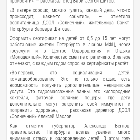
произойти», — рассказал отец Вари Сергей Шитов.
«В лагере хорошо, можно гулять, каждый день, что-то
происходит, какие-то события», — отметила
воспитанница ДООЛ «Солнечный», жительница Санкт-
Петербурга Варвара Шитова.
Оформить сертификат на детей от 6,5 до 15 лет могут
работающие жители Петербурга в любом МФЦ, через
госуслуги и в Центре Оздоровления и Отдыха
«Молодежный». Количество смен не ограничено. В лагере
отмечают, с каждым годом спрос на сертификаты растёт.
«Во-первых, это социализация детей,
командообразование. Это не только отдых, есть
возможность получить дополнительные медицинские
услуги. Это гидромассажные ванны, это кислородные
коктейли, фиточай, соляные пещеры, где дети
дополнительно могут закрепить свой иммунитет и
поправить здоровье», — рассказал директор ДООЛ
«Солнечный» Алексей Маслов.
Как отметил губернатор Александр Беглов,
правительство Петербурга всегда уделяет много
внимания отдыху и оздоровлению детей. В этом году