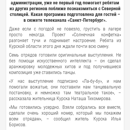
администрации, уже не первый год помогает ребятам
из других регионов поближе познакомиться с Северной
столицей. Какая программа подготовлена для гостей –
в сюжете телеканала «Санкт-Петербург».
Даже если с погодой не повезло, грустить в лагере
просто некогда. Проект «Солнечная конфетка»
разгоняет тучи и поднимает настроение. Ребята из
Курской области этого дня ждали почти всю смену.
Семь отрядов готовили оригинальные выступления. Не
без помощи искусственного интеллекта – он сделал
аранжировку молодежных хитов и под получившиеся
композиция уже ставились танцы.
«У нас выступление подписано «Ла-бу-бу», и нам
помогали вожатые, они поставили нам танцевальную
постановку, и немножко там театральное такое», –
рассказала жительница Курска Наташа Тихомирова.
«Мы готовились усердно. Взяли собрались все вместе,
сделали очень хороший номер, который мы покажем
всем отрядам», – сообщил житель Курска Илья
Борисов.