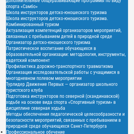
дополнительные общеразвивающие программы по виду
спорта «Самбо»
Школа инструкторов детско-юношеского туризма
Школа инструкторов детско-юношеского туризма.
Комбинированный туризм
Актуализация компетенций организаторов мероприятий,
связанных с пребыванием детей в природной среде
Организатор детско-юношеского туризма
Патриотическое воспитание обучающихся в
образовательной организации: методология, инструменты,
кадетский компонент
Профилактика дорожно-транспортного травматизма
Организация исследовательской работы с учащимися в
многодневном полевом мероприятии
Турлидер Движение Первых — организатор школьного
туристского клуба
Подготовка инструкторов по северной (скандинавской)
ходьбе на основе вида спорта «Спортивный туризм» в
дисциплине северная ходьба
Методы обеспечения педагогической целесообразности и
безопасности мероприятий, связанных с пребыванием в
природной среде обучающихся Санкт-Петербурга
Профессиональное обучение