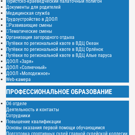
Туристско-краеведческий палаточный полигон
Документы для родителей
Медицинская служба
Трудоустройство в ДООЛ
Развивающие смены
Тематические смены
Организация загородного отдыха
Путёвки по региональной квоте в ВДЦ Океан
Путёвки по региональной квоте в ВДЦ Орлёнок
Путёвки по региональной квоте в ВДЦ Алые паруса
ДООЛ «Заря»
ДООЛ «Солнечный»
ДООЛ «Молодежное»
Web-камера
ПРОФЕССИОНАЛЬНОЕ ОБРАЗОВАНИЕ
Об отделе
Деятельность и контакты
Сотрудники
Повышение квалификации
Основы оказания первой помощи обучающимся
Подготовка спортивных судей главной судейской коллегии