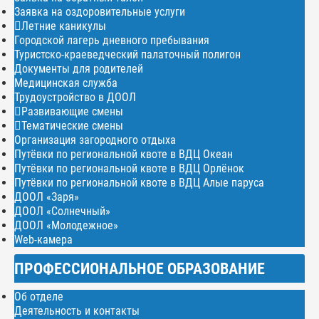
Заявка на оздоровительные услуги
Летние каникулы
Городской лагерь дневного пребывания
Туристско-краеведческий палаточный полигон
Документы для родителей
Медицинская служба
Трудоустройство в ДООЛ
Развивающие смены
Тематические смены
Организация загородного отдыха
Путёвки по региональной квоте в ВДЦ Океан
Путёвки по региональной квоте в ВДЦ Орлёнок
Путёвки по региональной квоте в ВДЦ Алые паруса
ДООЛ «Заря»
ДООЛ «Солнечный»
ДООЛ «Молодежное»
Web-камера
ПРОФЕССИОНАЛЬНОЕ ОБРАЗОВАНИЕ
Об отделе
Деятельность и контакты