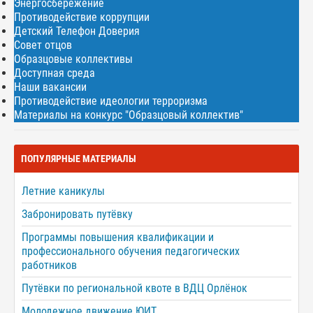
Энергосбережение
Противодействие коррупции
Детский Телефон Доверия
Совет отцов
Образцовые коллективы
Доступная среда
Наши вакансии
Противодействие идеологии терроризма
Материалы на конкурс "Образцовый коллектив"
ПОПУЛЯРНЫЕ МАТЕРИАЛЫ
Летние каникулы
Забронировать путёвку
Программы повышения квалификации и
профессионального обучения педагогических
работников
Путёвки по региональной квоте в ВДЦ Орлёнок
Молодежное движение ЮИТ