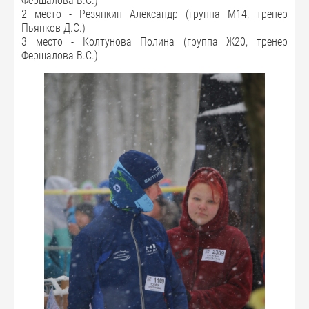
Фершалова В.С.)
2 место - Резяпкин Александр (группа М14, тренер
Пьянков Д.С.)
3 место - Колтунова Полина (группа Ж20, тренер
Фершалова В.С.)