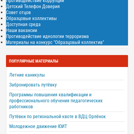
Противодействие коррупции
Детский Телефон Доверия
Совет отцов
Образцовые коллективы
Доступная среда
Наши вакансии
Противодействие идеологии терроризма
Материалы на конкурс "Образцовый коллектив"
ПОПУЛЯРНЫЕ МАТЕРИАЛЫ
Летние каникулы
Забронировать путёвку
Программы повышения квалификации и
профессионального обучения педагогических
работников
Путёвки по региональной квоте в ВДЦ Орлёнок
Молодежное движение ЮИТ