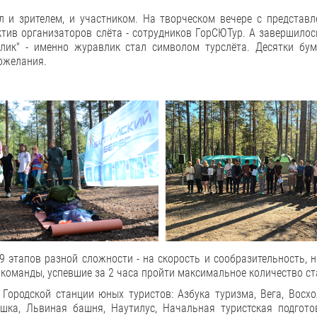
 и зрителем, и участником. На творческом вечере с представл
ктив организаторов слёта - сотрудников ГорСЮТур. А завершилос
лик" - именно журавлик стал символом турслёта. Десятки бу
пожелания.
9 этапов разной сложности - на скорость и сообразительность, 
и команды, успевшие за 2 часа пройти максимальное количество ст
 Городской станции юных туристов: Азбука туризма, Вега, Восх
ка, Львиная башня, Наутилус, Начальная туристская подготов