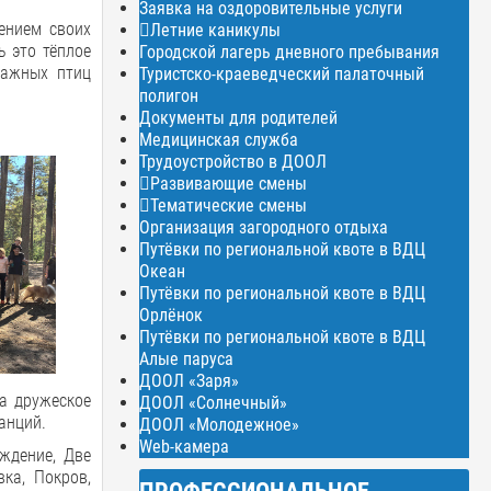
Заявка на оздоровительные услуги
ением своих
Летние каникулы
ь это тёплое
Городской лагерь дневного пребывания
мажных птиц
Туристско-краеведческий палаточный
полигон
Документы для родителей
Медицинская служба
Трудоустройство в ДООЛ
Развивающие смены
Тематические смены
Организация загородного отдыха
Путёвки по региональной квоте в ВДЦ
Океан
Путёвки по региональной квоте в ВДЦ
Орлёнок
Путёвки по региональной квоте в ВДЦ
Алые паруса
ДООЛ «Заря»
на дружеское
ДООЛ «Солнечный»
анций.
ДООЛ «Молодежное»
Web-камера
ождение, Две
ка, Покров,
ПРОФЕССИОНАЛЬНОЕ