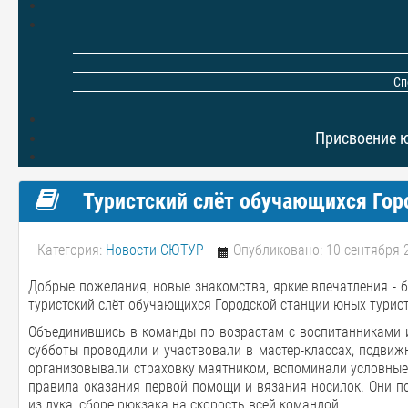
Сп
Присвоение 
Туристский слёт обучающихся Гор
Категория:
Новости СЮТУР
Опубликовано: 10 сентября 
Добрые пожелания, новые знакомства, яркие впечатления - б
туристский слёт обучающихся Городской станции юных турист
Объединившись в команды по возрастам с воспитанниками и
субботы проводили и участвовали в мастер-классах, подвиж
организовывали страховку маятником, вспоминали условные 
правила оказания первой помощи и вязания носилок. Они по
из лука, сборе рюкзака на скорость всей командой.