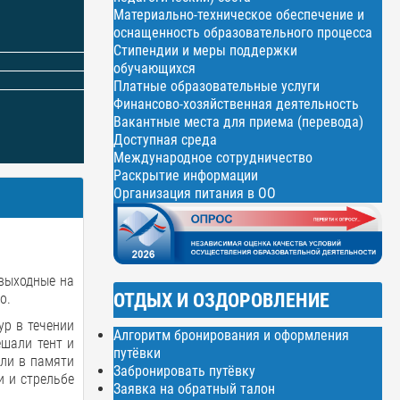
Материально-техническое обеспечение и
оснащенность образовательного процесса
Стипендии и меры поддержки
обучающихся
Платные образовательные услуги
Финансово-хозяйственная деятельность
Вакантные места для приема (перевода)
Доступная среда
Международное сотрудничество
Раскрытие информации
Организация питания в ОО
 выходные на
ОТДЫХ И ОЗДОРОВЛЕНИЕ
о.
р в течении
Алгоритм бронирования и оформления
ешали тент и
путёвки
или в памяти
Забронировать путёвку
и и стрельбе
Заявка на обратный талон