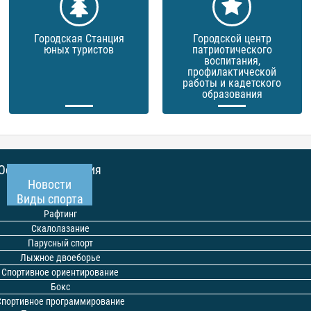
Городская Станция
Городской центр
юных туристов
патриотического
воспитания,
профилактической
работы и кадетского
образования
Основные сведения
Новости
Виды спорта
Рафтинг
Скалолазание
Парусный спорт
Лыжное двоеборье
Спортивное ориентирование
Бокс
Спортивное программирование