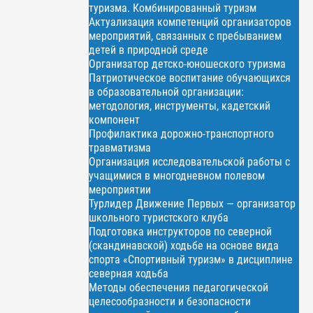
туризма. Комбинированный туризм
Актуализация компетенций организаторов
мероприятий, связанных с пребыванием
детей в природной среде
Организатор детско-юношеского туризма
Патриотическое воспитание обучающихся
в образовательной организации:
методология, инструменты, кадетский
компонент
Профилактика дорожно-транспортного
травматизма
Организация исследовательской работы с
учащимися в многодневном полевом
мероприятии
Турлидер Движение Первых — организатор
школьного туристского клуба
Подготовка инструкторов по северной
(скандинавской) ходьбе на основе вида
спорта «Спортивный туризм» в дисциплине
северная ходьба
Методы обеспечения педагогической
целесообразности и безопасности