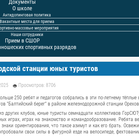
Документы
О школе
Антидопинговая политика
Вакантные места для приема
ортивно-массовые мероприятия
Наши сотрудники
Прием в СШОР
юношеских спортивных разрядов
одской станции юных туристов
2025
Просмотров: 8706
ольше 250 ребят и педагогов собрались в эти по-летнему тёплые
ов "Балтийский берег" в районе железнодорожной станции Орехов
з других клубов, юные туристы семнадцати коллективов ГорСЮТу
ных играх, играх на знакомство и командообразование. Ребята в
знаки ориентирования, что такое азимут и как его брать. Освеж
пробовали свои силы в фигурной езде на велосипеде, фехтовани