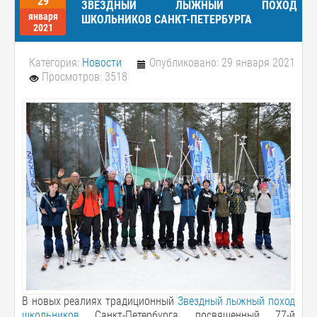
29
ЗВЕЗДНЫЙ ЛЫЖНЫЙ ПОХОД
января
ШКОЛЬНИКОВ САНКТ-ПЕТЕРБУРГА
2021
Категория:
Новости
Опубликовано: 29 января 2021
Просмотров: 3518
В новых реалиях традиционный
Звездный лыжный поход
школьников
Санкт-Петербурга, посвященный 77-й