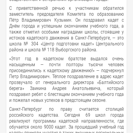
С приветственной речью к участникам обратился
заместитель председателя Комитета по образованию
Пётр Владимирович Кузьмин. Он поздравил кадет с
Днём города и успешным окончанием учебного года, а
также отметил особыми наградами школы, стоявшие у
истоков кадетского движения в Санкт-Петербурге, — это
школа № 304 «Центр подготовки кадет» Центрального
района и школа № 118 Выборгского района.
«Этот год в кадетском братстве выдался очень
насыщенным — почти полторы тысячи человек
присоединились к кадетскому движению!» — подчеркнул
Петр Владимирович. Тёплое поздравление в адрес кадет
прозвучало от генерального директора «Балтийского
берега» Заикина Андрея Анатольевича, который
поздравил ребят с блестящим окончанием учебного года
и пожелал новых успехов в предстоящем сезоне.
Санкт-Петербург по праву считается столицей
российского кадетства. Сегодня 69 школ города
реализуют программы кадетской направленности, где
обучается около 9000 кадет. За прошедший учебный год
кадеты приняли участие в таких значимых региональных