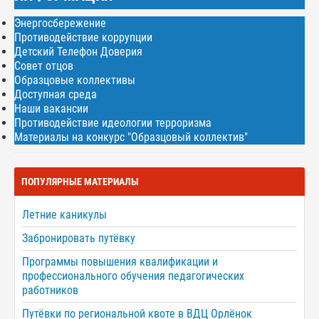
Энергосбережение
Противодействие коррупции
Детский Телефон Доверия
Совет отцов
Образцовые коллективы
Доступная среда
Наши вакансии
Противодействие идеологии терроризма
Материалы на конкурс "Образцовый коллектив"
ПОПУЛЯРНЫЕ МАТЕРИАЛЫ
Летние каникулы
Забронировать путёвку
Программы повышения квалификации и
профессионального обучения педагогических
работников
Путёвки по региональной квоте в ВДЦ Орлёнок