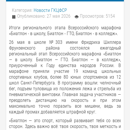
Категория:
Новости ГКЦФСР
Опубликовано: 27 мая 2026
Просмотров: 5154
Итоги регионального этапа Всероссийского марафона
«Биатлон - в школу, Биатлон - ГТО, Биатлон - в колледж».
26 мая в школе №303 имени Фридриха Шиллера
Фрунзенского района состоялся ежегодный
региональный этап Всероссийского марафона «Биатлон
— в школу. Биатлон — ГТО. Биатлон — в колледж»,
приуроченный к Году единства народов России. В
марафоне приняли участие 19 команд школьных
спортивных клубов, более 80 юных спортсменов из 12
школ Санкт-Петербурга. В программу вошли: челночный
бег, подъем туловища из положения лежа и стрельба из
пневматической винтовки. Главная задача участников —
преодолеть дистанцию на скорость и при этом
максимально точно поразить все мишени, ведь за
каждый промах добавляется штрафной круг.
«Биатлон — это спорт, который развивает тебя со всех
сторон. Здесь важно всё: твоя скорость, твоя меткость и