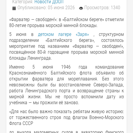
Категория:
Новости ДООЛ
Опубликовано: 05 июня 2026
Просмотров: 1340
«Фарватер — свободен!»: в «Балтийском береге» отметили
80-летие прорыва морской минной блокады.
5 июня в
детском лагере «Заря»
, структурном
подразделении «Балтийского берега», состоялось
мероприятие под названием «Фарватер — свободен!»,
посвящённое 80-й годовщине прорыва морской минной
блокады Ленинграда.
Именно 5 июня 1946 года командование
Краснознамённого Балтийского флота объявило об
открытии фарватера для мореплавания. Без этого
невозможны были бы восстановление Северо-Запада,
работа Ленинградского порта и возвращение страны к
мирной жизни. Мы не просто вспомнили дату из
учебника — мы прожили её заново.
«Для нас было важно показать ребятам живую историю:
от торжественного строя под флагом Военно-Морского
Флота СССР
до выхода маломерных судов в акваторию Финского