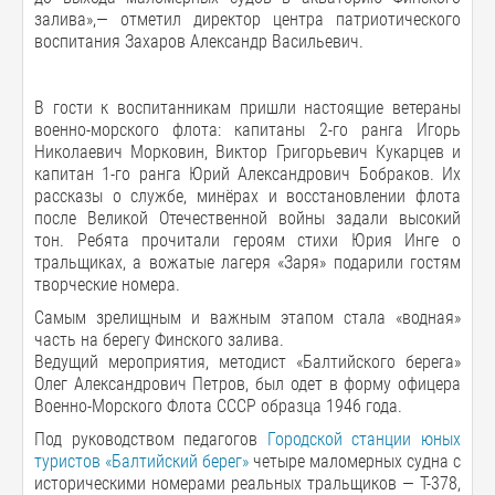
залива»,— отметил директор центра патриотического
воспитания Захаров Александр Васильевич.
В гости к воспитанникам пришли настоящие ветераны
военно-морского флота: капитаны 2-го ранга Игорь
Николаевич Морковин, Виктор Григорьевич Кукарцев и
капитан 1-го ранга Юрий Александрович Бобраков. Их
рассказы о службе, минёрах и восстановлении флота
после Великой Отечественной войны задали высокий
тон. Ребята прочитали героям стихи Юрия Инге о
тральщиках, а вожатые лагеря «Заря» подарили гостям
творческие номера.
Самым зрелищным и важным этапом стала «водная»
часть на берегу Финского залива.
Ведущий мероприятия, методист «Балтийского берега»
Олег Александрович Петров, был одет в форму офицера
Военно-Морского Флота СССР образца 1946 года.
Под руководством педагогов
Городской станции юных
туристов «Балтийский берег»
четыре маломерных судна с
историческими номерами реальных тральщиков — Т-378,