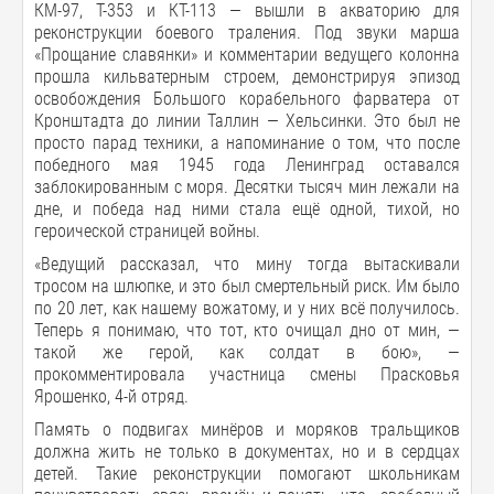
КМ-97, Т-353 и КТ-113 — вышли в акваторию для
реконструкции боевого траления. Под звуки марша
«Прощание славянки» и комментарии ведущего колонна
прошла кильватерным строем, демонстрируя эпизод
освобождения Большого корабельного фарватера от
Кронштадта до линии Таллин — Хельсинки. Это был не
просто парад техники, а напоминание о том, что после
победного мая 1945 года Ленинград оставался
заблокированным с моря. Десятки тысяч мин лежали на
дне, и победа над ними стала ещё одной, тихой, но
героической страницей войны.
«Ведущий рассказал, что мину тогда вытаскивали
тросом на шлюпке, и это был смертельный риск. Им было
по 20 лет, как нашему вожатому, и у них всё получилось.
Теперь я понимаю, что тот, кто очищал дно от мин, —
такой же герой, как солдат в бою», —
прокомментировала участница смены Прасковья
Ярошенко, 4-й отряд.
Память о подвигах минёров и моряков тральщиков
должна жить не только в документах, но и в сердцах
детей. Такие реконструкции помогают школьникам