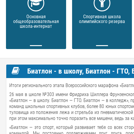
Основная
Спортивная школа
общеобразовательная
олимпийского резерва
школа-интернат
Биатлон - в школу, Биатлон - ГТО,
Итоги регионального этапа Всероссийского марафона «Биатлон 
26 мая в школе №303 имени Фридриха Шиллера Фрунзенског
«Биатлон — в школу. Биатлон — ГТО. Биатлон — в колледж», 
команд школьных спортивных клубов, более 80 юных спортсме
туловища из положения лежа и стрельба из пневматической 
при этом максимально точно поразить все мишени, ведь за 
«Биатлон — это спорт, который развивает тебя со всех стор
командой. Мы постоянно поддерживаем друг друга, под