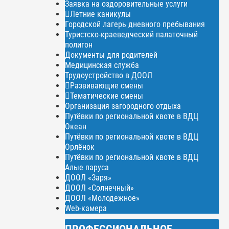
Заявка на оздоровительные услуги
Летние каникулы
Городской лагерь дневного пребывания
Туристско-краеведческий палаточный
полигон
Документы для родителей
Медицинская служба
Трудоустройство в ДООЛ
Развивающие смены
Тематические смены
Организация загородного отдыха
Путёвки по региональной квоте в ВДЦ
Океан
Путёвки по региональной квоте в ВДЦ
Орлёнок
Путёвки по региональной квоте в ВДЦ
Алые паруса
ДООЛ «Заря»
ДООЛ «Солнечный»
ДООЛ «Молодежное»
Web-камера
ПРОФЕССИОНАЛЬНОЕ