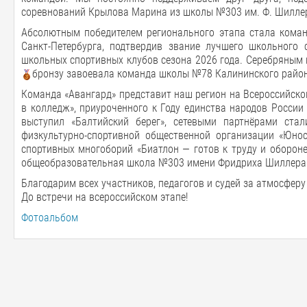
соревнований Крылова Марина из школы №303 им. Ф. Шилле
Абсолютным победителем регионального этапа стала кома
Санкт-Петербурга, подтвердив звание лучшего школьного 
школьных спортивных клубов сезона 2026 года. Серебряным
бронзу завоевала команда школы №78 Калининского район
Команда «Авангард» представит наш регион на Всероссийском 
в колледж», приуроченного к Году единства народов России
выступил «Балтийский берег», сетевыми партнёрами стал
физкультурно-спортивной общественной организации «Юнос
спортивных многоборий «Биатлон — готов к труду и оборон
общеобразовательная школа №303 имени Фридриха Шиллера Ф
Благодарим всех участников, педагогов и судей за атмосферу
До встречи на всероссийском этапе!
Фотоальбом