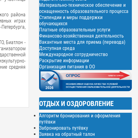
Материально-техническое обеспечение и
оснащенность образовательного процесса
кого района
Стипендии и меры поддержки
ивных играх
обучающихся
-Петербурга,
Платные образовательные услуги
Финансово-хозяйственная деятельность
Вакантные места для приема (перевода)
О, Биатлон -
Доступная среда
рганизатором
Международное сотрудничество
дарственной
Раскрытие информации
зкультурно-
Организация питания в ОО
ение средняя
ОТДЫХ И ОЗДОРОВЛЕНИЕ
Алгоритм бронирования и оформления
путёвки
Забронировать путёвку
Заявка на обратный талон