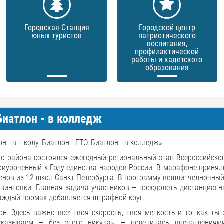
Городская Станция
Городской центр
юных туристов
патриотического
воспитания,
профилактической
работы и кадетского
образования
 Биатлон - в колледж
- в школу, Биатлон - ГТО, Биатлон - в колледж».
о района состоялся ежегодный региональный этап Всероссийско
приуроченный к Году единства народов России. В марафоне принял
нов из 12 школ Санкт-Петербурга. В программу вошли: челночный
винтовки. Главная задача участников — преодолеть дистанцию н
каждый промах добавляется штрафной круг.
он. Здесь важно всё: твоя скорость, твоя меткость и то, как ты
сказываем — без этого никуда», — поделилась впечатлениям