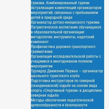
туризма. Комбинированный туризм
Актуализация компетенций организаторов
мероприятий, связанных с пребыванием
детей в природной среде
Организатор детско-юношеского туризма
Патриотическое воспитание обучающихся
в образовательной организации:
методология, инструменты, кадетский
компонент
Профилактика дорожно-транспортного
травматизма
Организация исследовательской работы с
учащимися в многодневном полевом
мероприятии
Турлидер Движение Первых — организатор
школьного туристского клуба
Подготовка инструкторов по северной
(скандинавской) ходьбе на основе вида
спорта «Спортивный туризм» в дисциплине
северная ходьба
Методы обеспечения педагогической
целесообразности и безопасности