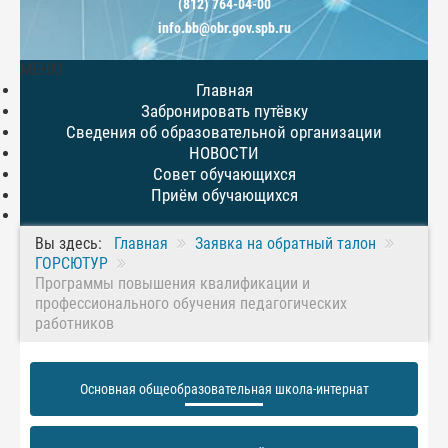
(812) 764-04-00
info.bb@obr.gov.spb.ru
МЕНЮ
Главная
Забронировать путёвку
Сведения об образовательной организации
НОВОСТИ
Совет обучающихся
Приём обучающихся
Вы здесь:
Главная
Заявка на обратный талон
ГОРСЮТУР
Программы повышения квалификации и
профессионального обучения педагогических
работников
Основная общеобразовательная школа-интернат