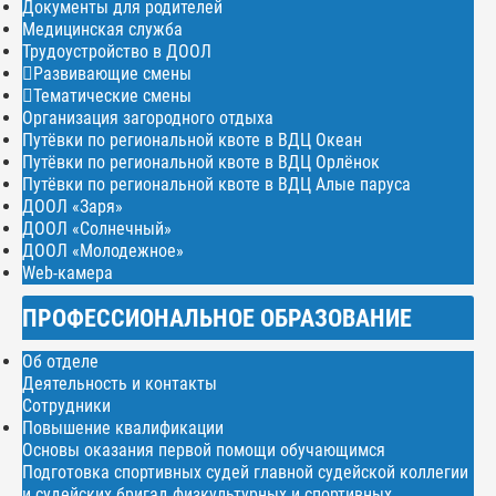
Документы для родителей
Медицинская служба
Трудоустройство в ДООЛ
Развивающие смены
Тематические смены
Организация загородного отдыха
Путёвки по региональной квоте в ВДЦ Океан
Путёвки по региональной квоте в ВДЦ Орлёнок
Путёвки по региональной квоте в ВДЦ Алые паруса
ДООЛ «Заря»
ДООЛ «Солнечный»
ДООЛ «Молодежное»
Web-камера
ПРОФЕССИОНАЛЬНОЕ ОБРАЗОВАНИЕ
Об отделе
Деятельность и контакты
Сотрудники
Повышение квалификации
Основы оказания первой помощи обучающимся
Подготовка спортивных судей главной судейской коллегии
и судейских бригад физкультурных и спортивных