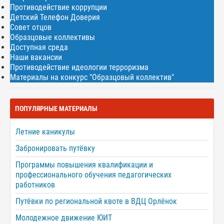
Противодействие коррупции
Детский Телефон Доверия
Совет отцов
Образцовые коллективы
Доступная среда
Наши вакансии
Противодействие идеологии терроризма
Материалы на конкурс "Образцовый коллектив"
ПОПУЛЯРНЫЕ МАТЕРИАЛЫ
Летние каникулы
Забронировать путёвку
Программы повышения квалификации и
профессионального обучения педагогических
работников
Путёвки по региональной квоте в ВДЦ Орлёнок
Молодежное движение ЮИТ