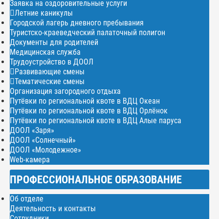
Заявка на оздоровительные услуги
Летние каникулы
Городской лагерь дневного пребывания
Туристско-краеведческий палаточный полигон
Документы для родителей
Медицинская служба
Трудоустройство в ДООЛ
Развивающие смены
Тематические смены
Организация загородного отдыха
Путёвки по региональной квоте в ВДЦ Океан
Путёвки по региональной квоте в ВДЦ Орлёнок
Путёвки по региональной квоте в ВДЦ Алые паруса
ДООЛ «Заря»
ДООЛ «Солнечный»
ДООЛ «Молодежное»
Web-камера
ПРОФЕССИОНАЛЬНОЕ ОБРАЗОВАНИЕ
Об отделе
Деятельность и контакты
Сотрудники