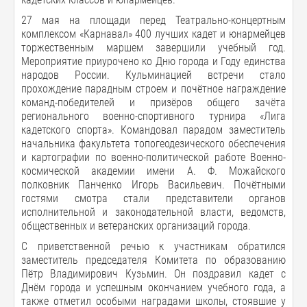
27 мая на площади перед Театрально-концертным
комплексом «Карнавал» 400 лучших кадет и юнармейцев
торжественным маршем завершили учебный год.
Мероприятие приурочено ко Дню города и Году единства
народов России. Кульминацией встречи стало
прохождение парадным строем и почётное награждение
команд-победителей и призёров общего зачёта
регионального военно-спортивного турнира «Лига
кадетского спорта». Командовал парадом заместитель
начальника факультета топогеодезического обеспечения
и картографии по военно-политической работе Военно-
космической академии имени А. Ф. Можайского
полковник Панченко Игорь Васильевич. Почётными
гостями смотра стали представители органов
исполнительной и законодательной власти, ведомств,
общественных и ветеранских организаций города.
С приветственной речью к участникам обратился
заместитель председателя Комитета по образованию
Пётр Владимирович Кузьмин. Он поздравил кадет с
Днём города и успешным окончанием учебного года, а
также отметил особыми наградами школы, стоявшие у