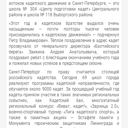
истоков кадетского движения в Санкт-Петербурге, — это
школа № 304 «Центр подготовки кадет» Центрального
района и школа № 118 Выборгского района.
«Этот год в кадетском братстве выдался очень
насыщенным — почти полторы тысячи человек
присоединились к кадетскому движению!» — подчеркнул
Петр Владимирович. Тёплое поздравление в адрес кадет
прозвучало от генерального директора «Балтийского
берега» Заикина Андрея Анатольевича, который
поздравил ребят с блестящим окончанием учебного года
и пожелал новых успехов в предстоящем сезоне.
Санкт-Петербург по праву считается столицей
российского кадетства. Сегодня 69 школ города
реализуют программы кадетской направленности, где
обучается около 9000 кадет. За прошедший учебный год
кадеты приняли участие в таких значимых региональных
событиях, как Кадетский бал, многоэтапный
региональный конкурс «Виват, кадет!», «Зарница 2.0»,
военно-спортивный турнир «Лига кадетского спорта», а
также в памятных акциях — Эстафете памяти у
Монумента героическим защитникам Ленинграда и