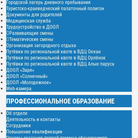
Городской лагерь дневного пребывания
Туристско-краеведческий палаточный полигон
Документы для родителей
Медицинская служба
Трудоустройство в ДООЛ
Развивающие смены
Тематические смены
Организация загородного отдыха
Путёвки по региональной квоте в ВДЦ Океан
Путёвки по региональной квоте в ВДЦ Орлёнок
Путёвки по региональной квоте в ВДЦ Алые паруса
ДООЛ «Заря»
ДООЛ «Солнечный»
ДООЛ «Молодежное»
Web-камера
ПРОФЕССИОНАЛЬНОЕ ОБРАЗОВАНИЕ
Об отделе
Деятельность и контакты
Сотрудники
Повышение квалификации
Основы оказания первой помощи обучающимся