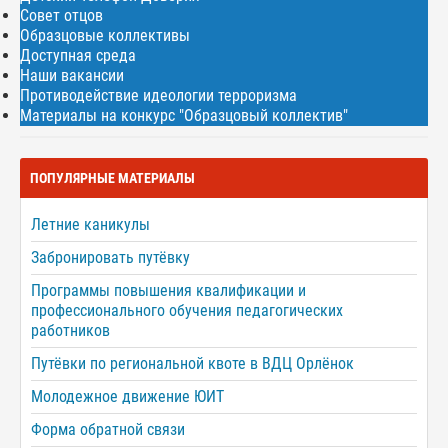
Совет отцов
Образцовые коллективы
Доступная среда
Наши вакансии
Противодействие идеологии терроризма
Материалы на конкурс "Образцовый коллектив"
ПОПУЛЯРНЫЕ МАТЕРИАЛЫ
Летние каникулы
Забронировать путёвку
Программы повышения квалификации и
профессионального обучения педагогических
работников
Путёвки по региональной квоте в ВДЦ Орлёнок
Молодежное движение ЮИТ
Форма обратной связи