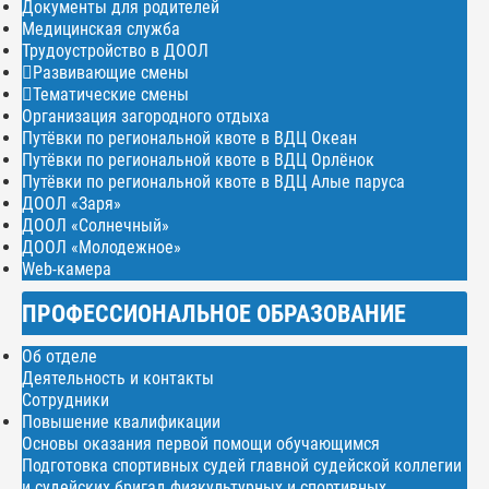
Документы для родителей
Медицинская служба
Трудоустройство в ДООЛ
Развивающие смены
Тематические смены
Организация загородного отдыха
Путёвки по региональной квоте в ВДЦ Океан
Путёвки по региональной квоте в ВДЦ Орлёнок
Путёвки по региональной квоте в ВДЦ Алые паруса
ДООЛ «Заря»
ДООЛ «Солнечный»
ДООЛ «Молодежное»
Web-камера
ПРОФЕССИОНАЛЬНОЕ ОБРАЗОВАНИЕ
Об отделе
Деятельность и контакты
Сотрудники
Повышение квалификации
Основы оказания первой помощи обучающимся
Подготовка спортивных судей главной судейской коллегии
и судейских бригад физкультурных и спортивных