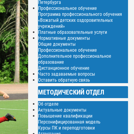
Петербурга
Профессиональное обучение
Программа профессионального обучения
«Вожатый детских оздоровительных
учреждений»
Платные образовательные услуги
Нормативные документы
Общие документы
Профессиональное обучение
Дополнительное профессиональное
образование
Дистанционное обучение
Часто задаваемые вопросы
Оставить обратную связь
МЕТОДИЧЕСКИЙ ОТДЕЛ
Об отделе
Актуальные документы
Повышение квалификации
Персонифицированная модель
Курсы ПК и переподготовки
Аттестация