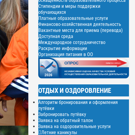
оснащенность образовательного процесса
Стипендии и меры поддержки
обучающихся
Платные образовательные услуги
Финансово-хозяйственная деятельность
Вакантные места для приема (перевода)
Доступная среда
Международное сотрудничество
Раскрытие информации
Организация питания в ОО
ОТДЫХ И ОЗДОРОВЛЕНИЕ
Алгоритм бронирования и оформления
путёвки
Забронировать путёвку
Заявка на обратный талон
Заявка на оздоровительные услуги
Летние каникулы