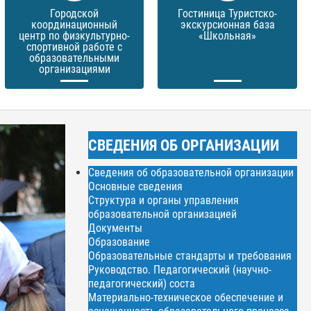
Городской
Гостиница Туристско-
координационный
экскурсионная база
центр по физкультурно-
«Школьная»
спортивной работе с
образовательными
организациями
СВЕДЕНИЯ ОБ ОРГАНИЗАЦИИ
Сведения об образовательной организации
Основные сведения
Структура и органы управления
образовательной организацией
Документы
Образование
Образовательные стандарты и требования
Руководство. Педагогический (научно-
педагогический) соста
Материально-техническое обеспечение и