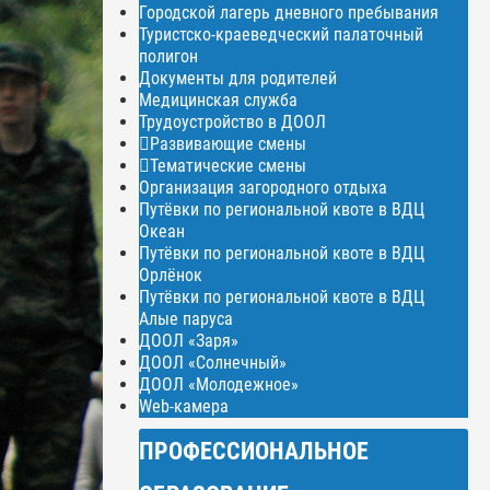
Городской лагерь дневного пребывания
Туристско-краеведческий палаточный
полигон
Документы для родителей
Медицинская служба
Трудоустройство в ДООЛ
Развивающие смены
Тематические смены
Организация загородного отдыха
Путёвки по региональной квоте в ВДЦ
Океан
Путёвки по региональной квоте в ВДЦ
Орлёнок
Путёвки по региональной квоте в ВДЦ
Алые паруса
ДООЛ «Заря»
ДООЛ «Солнечный»
ДООЛ «Молодежное»
Web-камера
ПРОФЕССИОНАЛЬНОЕ