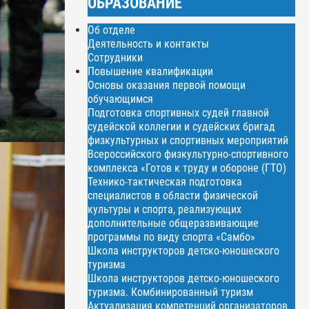
ОБРАЗОВАНИЕ
Об отделе
Деятельность и контакты
Сотрудники
Повышение квалификации
Основы оказания первой помощи
обучающимся
Подготовка спортивных судей главной
судейской коллегии и судейских бригад
физкультурных и спортивных мероприятий
Всероссийского физкультурно-спортивного
комплекса «Готов к труду и обороне (ГТО)
Технико-тактическая подготовка
специалистов в области физической
культуры и спорта, реализующих
дополнительные общеразвивающие
программы по виду спорта «Самбо»
Школа инструкторов детско-юношеского
туризма
Школа инструкторов детско-юношеского
туризма. Комбинированный туризм
Актуализация компетенций организаторов