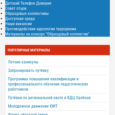
Детский Телефон Доверия
Совет отцов
Образцовые коллективы
Доступная среда
Наши вакансии
Противодействие идеологии терроризма
Материалы на конкурс "Образцовый коллектив"
ПОПУЛЯРНЫЕ МАТЕРИАЛЫ
Летние каникулы
Забронировать путёвку
Программы повышения квалификации и
профессионального обучения педагогических
работников
Путёвки по региональной квоте в ВДЦ Орлёнок
Молодежное движение ЮИТ
Форма обратной связи