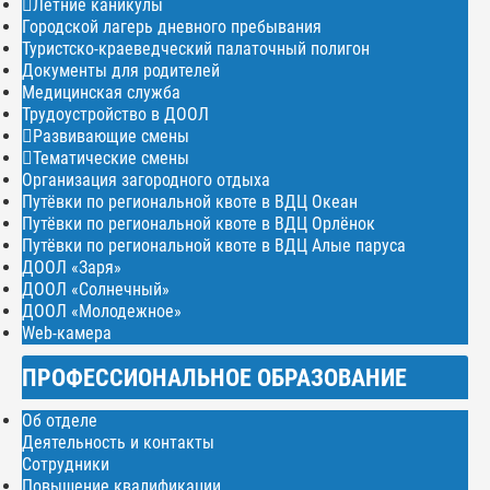
Летние каникулы
Городской лагерь дневного пребывания
Туристско-краеведческий палаточный полигон
Документы для родителей
Медицинская служба
Трудоустройство в ДООЛ
Развивающие смены
Тематические смены
Организация загородного отдыха
Путёвки по региональной квоте в ВДЦ Океан
Путёвки по региональной квоте в ВДЦ Орлёнок
Путёвки по региональной квоте в ВДЦ Алые паруса
ДООЛ «Заря»
ДООЛ «Солнечный»
ДООЛ «Молодежное»
Web-камера
ПРОФЕССИОНАЛЬНОЕ ОБРАЗОВАНИЕ
Об отделе
Деятельность и контакты
Сотрудники
Повышение квалификации