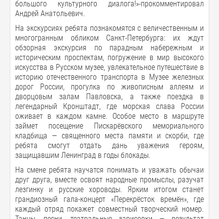
большого культурного диалога!»-прокомментировал
Андрей Анатольевич.
На экскурсиях ребята познакомятся с величественным и
многогранным обликом Санкт-Петербурга: их ждут
обзорная экскурсия по парадным набережным и
историческим проспектам, погружение в мир высокого
искусства в Русском музее, увлекательное путешествие в
историю отечественного транспорта в Музее железных
дорог России, прогулка по живописным аллеям и
дворцовым залам Павловска, а также поездка в
легендарный Кронштадт, где морская слава России
оживает в каждом камне. Особое место в маршруте
займет посещение Пискарёвского мемориального
кладбища — священного места памяти и скорби, где
ребята смогут отдать дань уважения героям,
защищавшим Ленинград в годы блокады.
На смене ребята научатся понимать и уважать обычаи
друг друга, вместе освоят народные промыслы, разучат
лезгинку и русские хороводы. Ярким итогом станет
грандиозный гала-концерт «Перекрёсток времён», где
каждый отряд покажет совместный творческий номер.
Танцы, песни, театральные зарисовки — результат