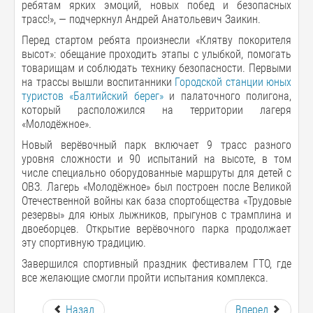
ребятам ярких эмоций, новых побед и безопасных
трасс!», — подчеркнул Андрей Анатольевич Заикин.
Перед стартом ребята произнесли «Клятву покорителя
высот»: обещание проходить этапы с улыбкой, помогать
товарищам и соблюдать технику безопасности. Первыми
на трассы вышли воспитанники
Городской станции юных
туристов «Балтийский берег»
и палаточного полигона,
который расположился на территории лагеря
«Молодёжное».
Новый верёвочный парк включает 9 трасс разного
уровня сложности и 90 испытаний на высоте, в том
числе специально оборудованные маршруты для детей с
ОВЗ. Лагерь «Молодёжное» был построен после Великой
Отечественной войны как база спортобщества «Трудовые
резервы» для юных лыжников, прыгунов с трамплина и
двоеборцев. Открытие верёвочного парка продолжает
эту спортивную традицию.
Завершился спортивный праздник фестивалем ГТО, где
все желающие смогли пройти испытания комплекса.
Назад
Вперед