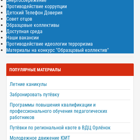
Энергосбережение
Противодействие коррупции
Детский Телефон Доверия
Совет отцов
Образцовые коллективы
Доступная среда
Наши вакансии
Противодействие идеологии терроризма
Материалы на конкурс "Образцовый коллектив"
ПОПУЛЯРНЫЕ МАТЕРИАЛЫ
Летние каникулы
Забронировать путёвку
Программы повышения квалификации и
профессионального обучения педагогических
работников
Путёвки по региональной квоте в ВДЦ Орлёнок
Молодежное движение ЮИТ