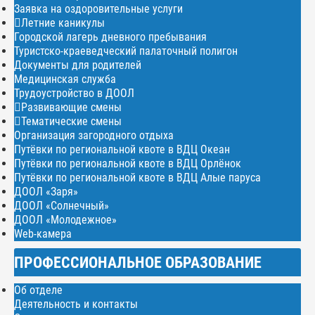
Заявка на оздоровительные услуги
Летние каникулы
Городской лагерь дневного пребывания
Туристско-краеведческий палаточный полигон
Документы для родителей
Медицинская служба
Трудоустройство в ДООЛ
Развивающие смены
Тематические смены
Организация загородного отдыха
Путёвки по региональной квоте в ВДЦ Океан
Путёвки по региональной квоте в ВДЦ Орлёнок
Путёвки по региональной квоте в ВДЦ Алые паруса
ДООЛ «Заря»
ДООЛ «Солнечный»
ДООЛ «Молодежное»
Web-камера
ПРОФЕССИОНАЛЬНОЕ ОБРАЗОВАНИЕ
Об отделе
Деятельность и контакты