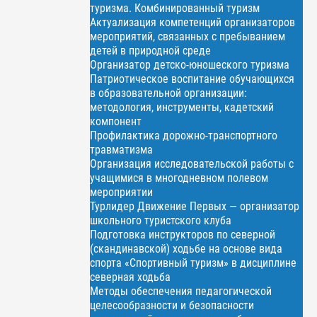
туризма. Комбинированный туризм
Актуализация компетенций организаторов
мероприятий, связанных с пребыванием
детей в природной среде
Организатор детско-юношеского туризма
Патриотическое воспитание обучающихся
в образовательной организации:
методология, инструменты, кадетский
компонент
Профилактика дорожно-транспортного
травматизма
Организация исследовательской работы с
учащимися в многодневном полевом
мероприятии
Турлидер Движение Первых — организатор
школьного туристского клуба
Подготовка инструкторов по северной
(скандинавской) ходьбе на основе вида
спорта «Спортивный туризм» в дисциплине
северная ходьба
Методы обеспечения педагогической
целесообразности и безопасности