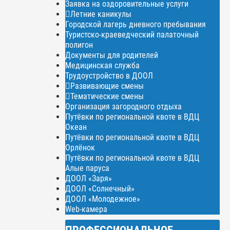
Заявка на оздоровительные услуги
Летние каникулы
Городской лагерь дневного пребывания
Туристско-краеведческий палаточный
полигон
Документы для родителей
Медицинская служба
Трудоустройство в ДООЛ
Развивающие смены
Тематические смены
Организация загородного отдыха
Путёвки по региональной квоте в ВДЦ
Океан
Путёвки по региональной квоте в ВДЦ
Орлёнок
Путёвки по региональной квоте в ВДЦ
Алые паруса
ДООЛ «Заря»
ДООЛ «Солнечный»
ДООЛ «Молодежное»
Web-камера
ПРОФЕССИОНАЛЬНОЕ