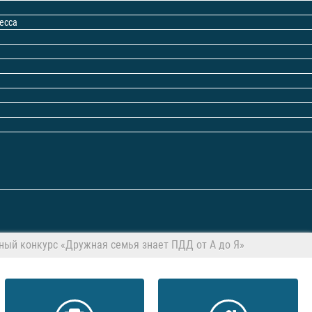
есса
ный конкурс «Дружная семья знает ПДД от А до Я»