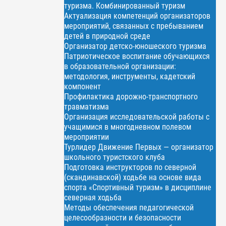
туризма. Комбинированный туризм
Актуализация компетенций организаторов
мероприятий, связанных с пребыванием
детей в природной среде
Организатор детско-юношеского туризма
Патриотическое воспитание обучающихся
в образовательной организации:
методология, инструменты, кадетский
компонент
Профилактика дорожно-транспортного
травматизма
Организация исследовательской работы с
учащимися в многодневном полевом
мероприятии
Турлидер Движение Первых — организатор
школьного туристского клуба
Подготовка инструкторов по северной
(скандинавской) ходьбе на основе вида
спорта «Спортивный туризм» в дисциплине
северная ходьба
Методы обеспечения педагогической
целесообразности и безопасности