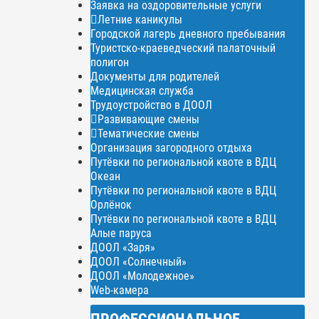
Заявка на оздоровительные услуги
Летние каникулы
Городской лагерь дневного пребывания
Туристско-краеведческий палаточный
полигон
Документы для родителей
Медицинская служба
Трудоустройство в ДООЛ
Развивающие смены
Тематические смены
Организация загородного отдыха
Путёвки по региональной квоте в ВДЦ
Океан
Путёвки по региональной квоте в ВДЦ
Орлёнок
Путёвки по региональной квоте в ВДЦ
Алые паруса
ДООЛ «Заря»
ДООЛ «Солнечный»
ДООЛ «Молодежное»
Web-камера
ПРОФЕССИОНАЛЬНОЕ