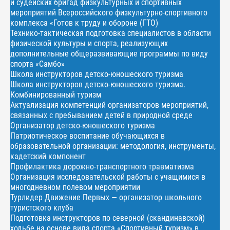
и судейских бригад физкультурных и спортивных
мероприятий Всероссийского физкультурно-спортивного
комплекса «Готов к труду и обороне (ГТО)
Технико-тактическая подготовка специалистов в области
физической культуры и спорта, реализующих
дополнительные общеразвивающие программы по виду
спорта «Самбо»
Школа инструкторов детско-юношеского туризма
Школа инструкторов детско-юношеского туризма.
Комбинированный туризм
Актуализация компетенций организаторов мероприятий,
связанных с пребыванием детей в природной среде
Организатор детско-юношеского туризма
Патриотическое воспитание обучающихся в
образовательной организации: методология, инструменты,
кадетский компонент
Профилактика дорожно-транспортного травматизма
Организация исследовательской работы с учащимися в
многодневном полевом мероприятии
Турлидер Движение Первых — организатор школьного
туристского клуба
Подготовка инструкторов по северной (скандинавской)
ходьбе на основе вида спорта «Спортивный туризм» в