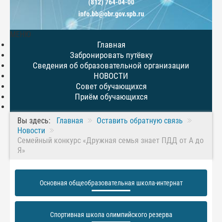
(812) 764-04-00
info.bb@obr.gov.spb.ru
МЕНЮ
Главная
Забронировать путёвку
Сведения об образовательной организации
НОВОСТИ
Совет обучающихся
Приём обучающихся
Вы здесь:
Главная
Оставить обратную связь
Новости
Семейный конкурс «Дружная семья знает ПДД от А до
Я»
Основная общеобразовательная школа-интернат
Спортивная школа олимпийского резерва