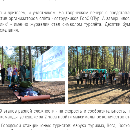
 и зрителем, и участником. На творческом вечере с представл
ктив организаторов слёта - сотрудников ГорСЮТур. А завершилос
лик" - именно журавлик стал символом турслёта. Десятки бу
пожелания.
9 этапов разной сложности - на скорость и сообразительность, 
и команды, успевшие за 2 часа пройти максимальное количество ст
 Городской станции юных туристов: Азбука туризма, Вега, Восх