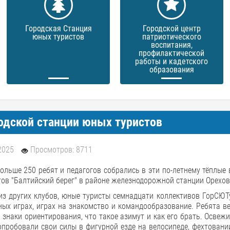
Городская Станция
Городской центр
юных туристов
патриотического
воспитания,
профилактической
работы и кадетского
образования
одской станции юных туристов
2025
Просмотров: 8711
ольше 250 ребят и педагогов собрались в эти по-летнему тёплые
ов "Балтийский берег" в районе железнодорожной станции Орехов
з других клубов, юные туристы семнадцати коллективов ГорСЮТу
ных играх, играх на знакомство и командообразование. Ребята в
знаки ориентирования, что такое азимут и как его брать. Освеж
пробовали свои силы в фигурной езде на велосипеде, фехтовани