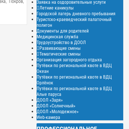
ка, Покров,
Заявка на оздоровительные услуги
Летние каникулы
Городской лагерь дневного пребывания
Туристско-краеведческий палаточный
полигон
Документы для родителей
Медицинская служба
Трудоустройство в ДООЛ
Развивающие смены
Тематические смены
Организация загородного отдыха
Путёвки по региональной квоте в ВДЦ
Океан
Путёвки по региональной квоте в ВДЦ
Орлёнок
Путёвки по региональной квоте в ВДЦ
Алые паруса
ДООЛ «Заря»
ДООЛ «Солнечный»
ДООЛ «Молодежное»
Web-камера
ПРОФЕССИОНАЛЬНОЕ