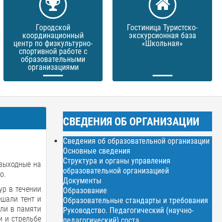
Городской
Гостиница Туристско-
координационный
экскурсионная база
центр по физкультурно-
«Школьная»
спортивной работе с
образовательными
организациями
СВЕДЕНИЯ ОБ ОРГАНИЗАЦИИ
Сведения об образовательной организации
Основные сведения
Структура и органы управления
 выходные на
образовательной организацией
о.
Документы
р в течении
Образование
ешали тент и
Образовательные стандарты и требования
или в памяти
Руководство. Педагогический (научно-
и и стрельбе
педагогический) соста