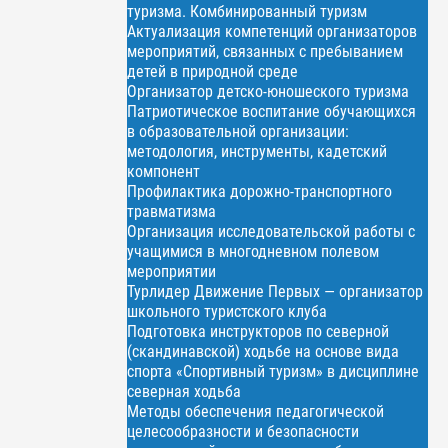
туризма. Комбинированный туризм
Актуализация компетенций организаторов
мероприятий, связанных с пребыванием
детей в природной среде
Организатор детско-юношеского туризма
Патриотическое воспитание обучающихся
в образовательной организации:
методология, инструменты, кадетский
компонент
Профилактика дорожно-транспортного
травматизма
Организация исследовательской работы с
учащимися в многодневном полевом
мероприятии
Турлидер Движение Первых — организатор
школьного туристского клуба
Подготовка инструкторов по северной
(скандинавской) ходьбе на основе вида
спорта «Спортивный туризм» в дисциплине
северная ходьба
Методы обеспечения педагогической
целесообразности и безопасности