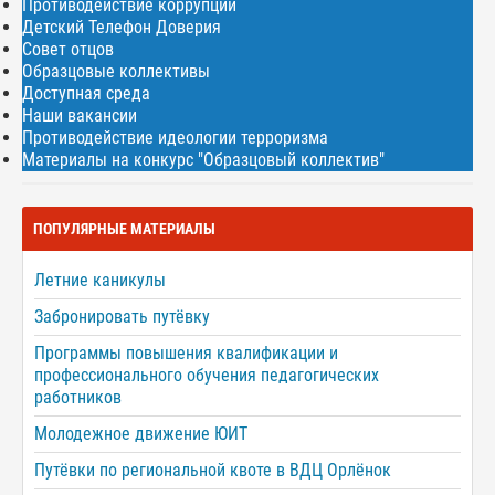
Противодействие коррупции
Детский Телефон Доверия
Совет отцов
Образцовые коллективы
Доступная среда
Наши вакансии
Противодействие идеологии терроризма
Материалы на конкурс "Образцовый коллектив"
ПОПУЛЯРНЫЕ МАТЕРИАЛЫ
Летние каникулы
Забронировать путёвку
Программы повышения квалификации и
профессионального обучения педагогических
работников
Молодежное движение ЮИТ
Путёвки по региональной квоте в ВДЦ Орлёнок