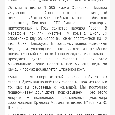
26 мая в школе №303 имени Фридриха Шиллера
Фрунзенского района состоялся ежегодный
региональный этап Всероссийского марафона «Биатлон
— в школу. Биатлон — ГТО. Биатлон — в колледж»,
приуроченный к Году единства народов России. В
марафоне приняли участие 19 команд школьных
спортивных клубов, более 80 юных спортсменов из 12
школ Санкт-Петербурга. В программу вошли: челночный
бег, подъем туловища из положения лежа и стрельба из
пневматической винтовки. Главная задача участников —
преодолеть дистанцию на скорость и при этом
максимально точно поразить все мишени, ведь за
каждый промах добавляется штрафной круг.
«Биатлон — это спорт, который развивает тебя со всех
сторон. Здесь важно всё: твоя скорость, твоя меткость и
то, как ты работаешь с командой. Мы постоянно
поддерживаем друг друга, подсказываем — без этого
никуда», — поделилась впечатлениями участница
соревнований Крылова Марина из школы №303 им. Ф.
Шиллера.