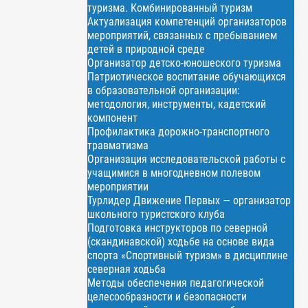
туризма. Комбинированный туризм
Актуализация компетенций организаторов
мероприятий, связанных с пребыванием
детей в природной среде
Организатор детско-юношеского туризма
Патриотическое воспитание обучающихся
в образовательной организации:
методология, инструменты, кадетский
компонент
Профилактика дорожно-транспортного
травматизма
Организация исследовательской работы с
учащимися в многодневном полевом
мероприятии
Турлидер Движение Первых — организатор
школьного туристского клуба
Подготовка инструкторов по северной
(скандинавской) ходьбе на основе вида
спорта «Спортивный туризм» в дисциплине
северная ходьба
Методы обеспечения педагогической
целесообразности и безопасности