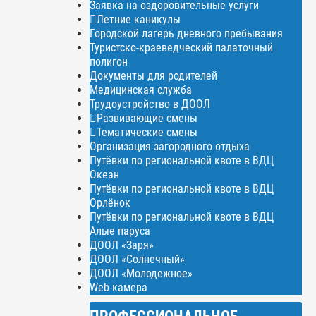
Заявка на оздоровительные услуги
Летние каникулы
Городской лагерь дневного пребывания
Туристско-краеведческий палаточный
полигон
Документы для родителей
Медицинская служба
Трудоустройство в ДООЛ
Развивающие смены
Тематические смены
Организация загородного отдыха
Путёвки по региональной квоте в ВДЦ
Океан
Путёвки по региональной квоте в ВДЦ
Орлёнок
Путёвки по региональной квоте в ВДЦ
Алые паруса
ДООЛ «Заря»
ДООЛ «Солнечный»
ДООЛ «Молодежное»
Web-камера
ПРОФЕССИОНАЛЬНОЕ