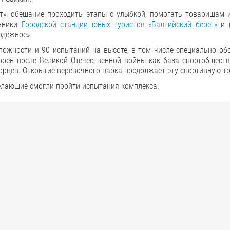
т»: обещание проходить этапы с улыбкой, помогать товарищам 
анники
Городской станции юных туристов «Балтийский берег»
и п
одёжное».
ложности и 90 испытаний на высоте, в том числе специально об
оен после Великой Отечественной войны как база спортобществ
орцев. Открытие верёвочного парка продолжает эту спортивную т
елающие смогли пройти испытания комплекса.