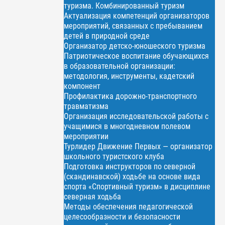
туризма. Комбинированный туризм
Актуализация компетенций организаторов
мероприятий, связанных с пребыванием
детей в природной среде
Организатор детско-юношеского туризма
Патриотическое воспитание обучающихся
в образовательной организации:
методология, инструменты, кадетский
компонент
Профилактика дорожно-транспортного
травматизма
Организация исследовательской работы с
учащимися в многодневном полевом
мероприятии
Турлидер Движение Первых — организатор
школьного туристского клуба
Подготовка инструкторов по северной
(скандинавской) ходьбе на основе вида
спорта «Спортивный туризм» в дисциплине
северная ходьба
Методы обеспечения педагогической
целесообразности и безопасности