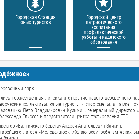
Городская Станция
Городской центр
юных туристов
патриотического
воспитания,
профилактической
работы и кадетского
образования
лодёжное»
верёвочный парк
ялись торжественная линейка и открытие нового верёвочного па
творческие коллективы, юные туристы и спортсмены, а также поч
разованию Пётр Владимирович Кузьмин, генеральный директор «
Александр Елисеев и представители центра тестирования ГТО.
ректор «Балтийского берега» Андрей Анатольевич Заикин:
тарейшего лагеря «Молодёжное». Желаю всем ребятам ярких эм
ч Заикин.