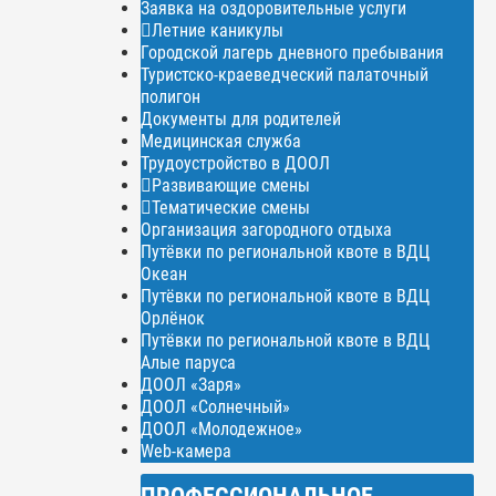
Заявка на оздоровительные услуги
Летние каникулы
Городской лагерь дневного пребывания
Туристско-краеведческий палаточный
полигон
Документы для родителей
Медицинская служба
Трудоустройство в ДООЛ
Развивающие смены
Тематические смены
Организация загородного отдыха
Путёвки по региональной квоте в ВДЦ
Океан
Путёвки по региональной квоте в ВДЦ
Орлёнок
Путёвки по региональной квоте в ВДЦ
Алые паруса
ДООЛ «Заря»
ДООЛ «Солнечный»
ДООЛ «Молодежное»
Web-камера
ПРОФЕССИОНАЛЬНОЕ