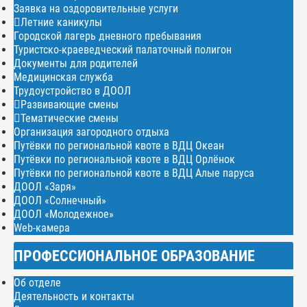
Заявка на оздоровительные услуги
Летние каникулы
Городской лагерь дневного пребывания
Туристско-краеведческий палаточный полигон
Документы для родителей
Медицинская служба
Трудоустройство в ДООЛ
Развивающие смены
Тематические смены
Организация загородного отдыха
Путёвки по региональной квоте в ВДЦ Океан
Путёвки по региональной квоте в ВДЦ Орлёнок
Путёвки по региональной квоте в ВДЦ Алые паруса
ДООЛ «Заря»
ДООЛ «Солнечный»
ДООЛ «Молодежное»
Web-камера
ПРОФЕССИОНАЛЬНОЕ ОБРАЗОВАНИЕ
Об отделе
Деятельность и контакты