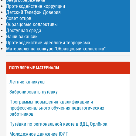
Энергосбережение
Противодействие коррупции
Детский Телефон Доверия
Совет отцов
Образцовые коллективы
Доступная среда
Наши вакансии
Противодействие идеологии терроризма
Материалы на конкурс "Образцовый коллектив"
ПОПУЛЯРНЫЕ МАТЕРИАЛЫ
Летние каникулы
Забронировать путёвку
Программы повышения квалификации и
профессионального обучения педагогических
работников
Путёвки по региональной квоте в ВДЦ Орлёнок
Молодежное движение ЮИТ