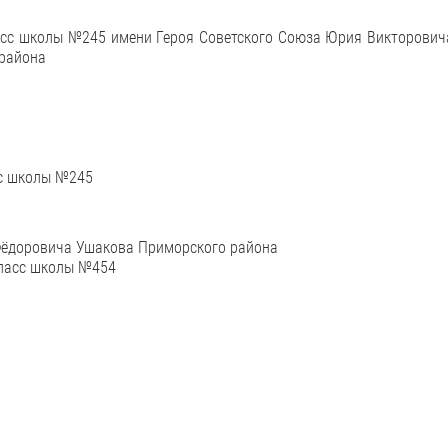
ласс школы №245 имени Героя Советского Союза Юрия Викторович
 района
сс школы №245
 Фёдоровича Ушакова Приморского района
класс школы №454