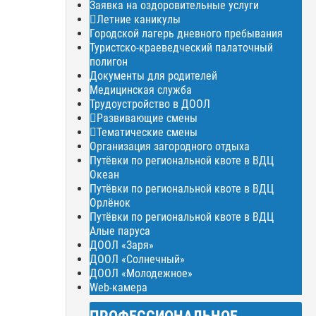
Заявка на оздоровительные услуги
Летние каникулы
Городской лагерь дневного пребывания
Туристско-краеведческий палаточный
полигон
Документы для родителей
Медицинская служба
Трудоустройство в ДООЛ
Развивающие смены
Тематические смены
Организация загородного отдыха
Путёвки по региональной квоте в ВДЦ
Океан
Путёвки по региональной квоте в ВДЦ
Орлёнок
Путёвки по региональной квоте в ВДЦ
Алые паруса
ДООЛ «Заря»
ДООЛ «Солнечный»
ДООЛ «Молодежное»
Web-камера
ПРОФЕССИОНАЛЬНОЕ