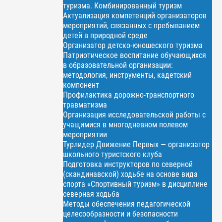
туризма. Комбинированный туризм
Актуализация компетенций организаторов
мероприятий, связанных с пребыванием
детей в природной среде
Организатор детско-юношеского туризма
Патриотическое воспитание обучающихся
в образовательной организации:
методология, инструменты, кадетский
компонент
Профилактика дорожно-транспортного
травматизма
Организация исследовательской работы с
учащимися в многодневном полевом
мероприятии
Турлидер Движение Первых — организатор
школьного туристского клуба
Подготовка инструкторов по северной
(скандинавской) ходьбе на основе вида
спорта «Спортивный туризм» в дисциплине
северная ходьба
Методы обеспечения педагогической
целесообразности и безопасности