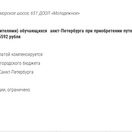
иморское шоссе, 651 ДООЛ «Молодежное»
вителями
)
обучающихся анкт
-
Петербурга
при
приобретении
пут
5592
рубля
латой компенсируется
з городского бюджета
Санкт-Петербурга
ии, ограничено.