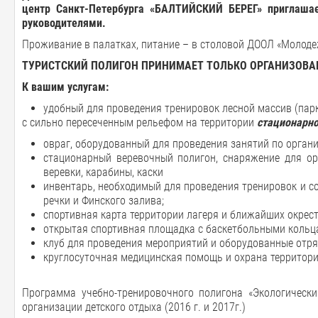
центр
Санкт
-
Петербурга «
БАЛТИЙСКИЙ
БЕРЕГ
»
приглаша
руководителями
.
Проживание в палатках, питание – в столовой ДООЛ «Молодеж
ТУРИСТСКИЙ ПОЛИГОН ПРИНИМАЕТ ТОЛЬКО ОРГАНИЗОВА
К
вашим
услугам
:
удобный для проведения тренировок лесной массив (пар
с сильно пересеченным рельефом на территории
стационарно
овраг, оборудованный для проведения занятий по органи
стационарный веревочный полигон, снаряжение для орг
веревки, карабины, каски
инвентарь, необходимый для проведения тренировок и с
речки и Финского залива;
спортивная карта территории лагеря и ближайших окрес
открытая спортивная площадка с баскетбольными кольца
клуб для проведения мероприятий и оборудованные отр
круглосуточная медицинская помощь и охрана территори
Программа учебно-тренировочного полигона «Экологическ
организации детского отдыха (2016 г. и 2017г.)