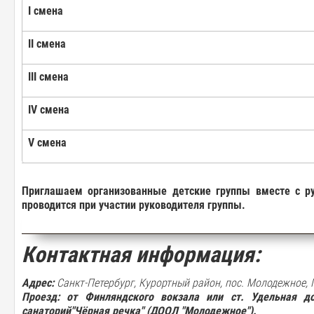
I
смена
II
смена
III
смена
IV
смена
V
смена
Приглашаем
организованные
детские
группы
вместе
с
р
проводится при
участии
руководителя
группы
.
Контактная информация:
Адрес:
Санкт-Петербург, Курортный район, пос. Молодежное, 
Проезд:
от Финляндского вокзала или ст. Удельная до
санаторий"Чёрная речка" (ДООЛ "Молодежное")
.