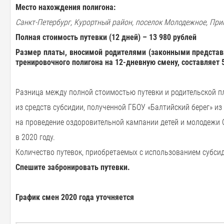
Место нахождения полигона:
Санкт-Петербург, Курортный район, поселок Молодежное, Пр
Полная
стоимость
путевки
(12
дней
) –
13 980
рублей
Размер
платы
,
вносимой
родителями
(
законными
предста
тренировочного полигона на
12-
дневную
смену
,
составляет
Разница между полной стоимостью путевки и родительской п
из средств субсидии, полученной ГБОУ «Балтийский берег» и
на проведение оздоровительной кампании детей и молодежи 
в 2020 году.
Количество путевок, приобретаемых с использованием субсид
Спешите забронировать путевки.
График
смен 2020 года уточняется