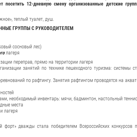
ет
посетить 12-дневную смену организованные
детские
груп
ное», теплый туалет, душ.
ННЫЕ ГРУППЫ С РУКОВОДИТЕЛЕМ
ковый сосновый лес)
го
лагеря
зации переправ, прямо на территории лагеря
анизации занятий по технике пешеходного туризма: системы ст
оревнований по рафтингу. Занятия рафтингом проводятся на аква
тностей
ми, необходимый инвентарь: мячи, бадминтон, настольный тенни
ядные места
и лагеря
ий форт» дважды стала победителем Всероссийских конкурсов 