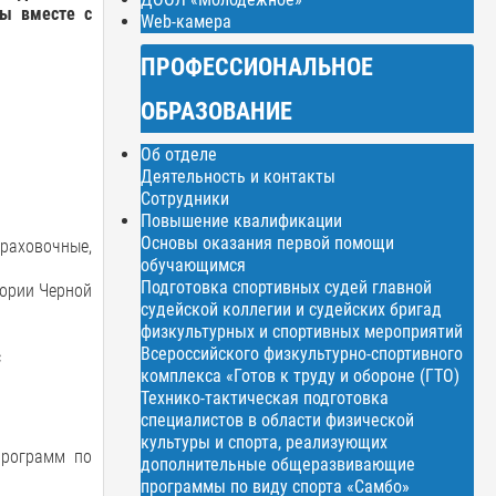
пы
вместе
с
Web-камера
ПРОФЕССИОНАЛЬНОЕ
ОБРАЗОВАНИЕ
Об отделе
Деятельность и контакты
Сотрудники
Повышение квалификации
Основы оказания первой помощи
раховочные,
обучающимся
Подготовка спортивных судей главной
тории Черной
судейской коллегии и судейских бригад
физкультурных и спортивных мероприятий
Всероссийского физкультурно-спортивного
с
комплекса «Готов к труду и обороне (ГТО)
Технико-тактическая подготовка
специалистов в области физической
культуры и спорта, реализующих
программ по
дополнительные общеразвивающие
программы по виду спорта «Самбо»