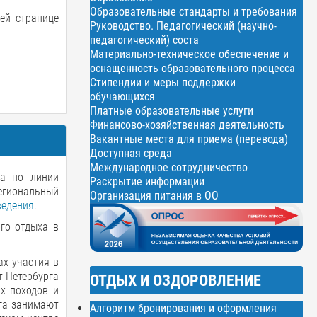
Образовательные стандарты и требования
й странице
Руководство. Педагогический (научно-
педагогический) соста
Материально-техническое обеспечение и
оснащенность образовательного процесса
Стипендии и меры поддержки
обучающихся
Платные образовательные услуги
Финансово-хозяйственная деятельность
Вакантные места для приема (перевода)
Доступная среда
Международное сотрудничество
на по линии
Раскрытие информации
региональный
Организация питания в ОО
ведения
.
го отдыха в
ах участия в
т-Петербурга
ОТДЫХ И ОЗДОРОВЛЕНИЕ
х походов и
рга занимают
Алгоритм бронирования и оформления