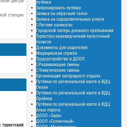
тском центре
путёвки
Забронировать путёвку
Заявка на обратный талон
кой станции
Заявка на оздоровительные услуги
Летние каникулы
Городской лагерь дневного пребывания
Туристско-краеведческий палаточный
полигон
Документы для родителей
Медицинская служба
Трудоустройство в ДООЛ
Развивающие смены
Тематические смены
Организация загородного отдыха
Путёвки по региональной квоте в ВДЦ
Океан
Путёвки по региональной квоте в ВДЦ
Орлёнок
Путёвки по региональной квоте в ВДЦ
Алые паруса
ДООЛ «Заря»
ДООЛ «Солнечный»
й
туристский
ДООЛ «Молодежное»