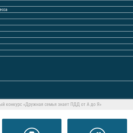
есса
й конкурс «Дружная семья знает ПДД от А до Я»