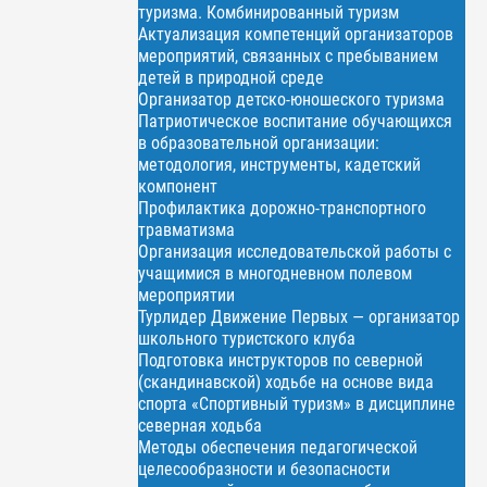
туризма. Комбинированный туризм
Актуализация компетенций организаторов
мероприятий, связанных с пребыванием
детей в природной среде
Организатор детско-юношеского туризма
Патриотическое воспитание обучающихся
в образовательной организации:
методология, инструменты, кадетский
компонент
Профилактика дорожно-транспортного
травматизма
Организация исследовательской работы с
учащимися в многодневном полевом
мероприятии
Турлидер Движение Первых — организатор
школьного туристского клуба
Подготовка инструкторов по северной
(скандинавской) ходьбе на основе вида
спорта «Спортивный туризм» в дисциплине
северная ходьба
Методы обеспечения педагогической
целесообразности и безопасности