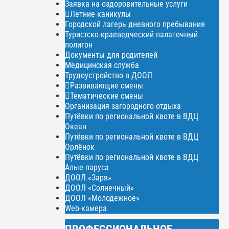
Заявка на оздоровительные услуги
Летние каникулы
Городской лагерь дневного пребывания
Туристско-краеведческий палаточный
полигон
Документы для родителей
Медицинская служба
Трудоустройство в ДООЛ
Развивающие смены
Тематические смены
Организация загородного отдыха
Путёвки по региональной квоте в ВДЦ
Океан
Путёвки по региональной квоте в ВДЦ
Орлёнок
Путёвки по региональной квоте в ВДЦ
Алые паруса
ДООЛ «Заря»
ДООЛ «Солнечный»
ДООЛ «Молодежное»
Web-камера
ПРОФЕССИОНАЛЬНОЕ