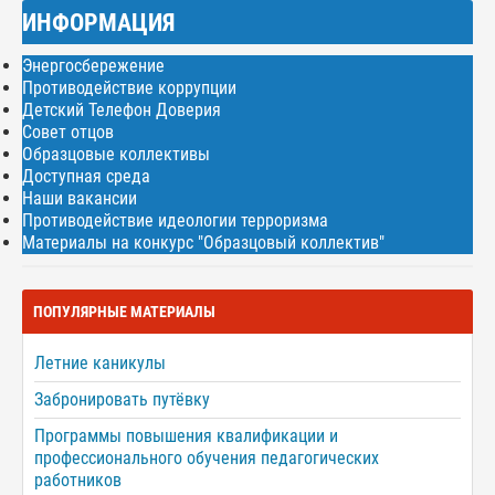
ИНФОРМАЦИЯ
Энергосбережение
Противодействие коррупции
Детский Телефон Доверия
Совет отцов
Образцовые коллективы
Доступная среда
Наши вакансии
Противодействие идеологии терроризма
Материалы на конкурс "Образцовый коллектив"
ПОПУЛЯРНЫЕ МАТЕРИАЛЫ
Летние каникулы
Забронировать путёвку
Программы повышения квалификации и
профессионального обучения педагогических
работников