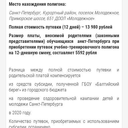
Место нахождения полигона:
Санкт-Петербург, Курортный район, поселок Молодежное,
Приморское шоссе, 651 ДООЛ «Молодежное»
Полная
стоимость
путевки
(12
дней
) –
13 980
рублей
Размер
платы
,
вносимой
родителями
(
законными
представителями
)
обучающихся анкт
-
Петербурга
при
приобретении
путевок
учебно-тренировочного полигона
на
12-
дневную
смену
,
составляет
5592
рубля
Разница между полной стоимостью путевки и
родительской платой компенсируется
из средств субсидии, полученной ГБОУ «Балтийский
берег» из городского бюджета
на проведение оздоровительной кампании детей и
молодежи Санкт-Петербурга
в 2020 году.
Количество путевок, приобретаемых с использованием
субсидии, ограничено.