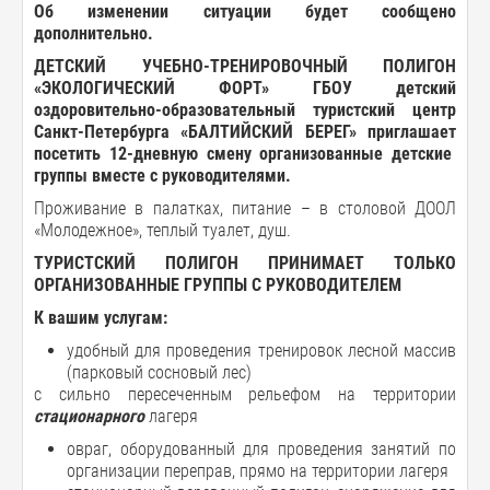
Об изменении ситуации будет сообщено
дополнительно.
ДЕТСКИЙ
УЧЕБНО-ТРЕНИРОВОЧНЫЙ ПОЛИГОН
«
ЭКОЛОГИЧЕСКИЙ
ФОРТ
» ГБОУ детский
оздоровительно
-
образовательный
туристский
центр
Санкт
-
Петербурга «
БАЛТИЙСКИЙ
БЕРЕГ
»
приглашает
посетить 12-дневную смену организованные
детские
группы
вместе
с
руководителями
.
Проживание в палатках, питание – в столовой ДООЛ
«Молодежное», теплый туалет, душ.
ТУРИСТСКИЙ ПОЛИГОН ПРИНИМАЕТ ТОЛЬКО
ОРГАНИЗОВАННЫЕ ГРУППЫ С РУКОВОДИТЕЛЕМ
К
вашим
услугам
:
удобный для проведения тренировок лесной массив
(парковый сосновый лес)
с сильно пересеченным рельефом на территории
стационарного
лагеря
овраг, оборудованный для проведения занятий по
организации переправ, прямо на территории лагеря