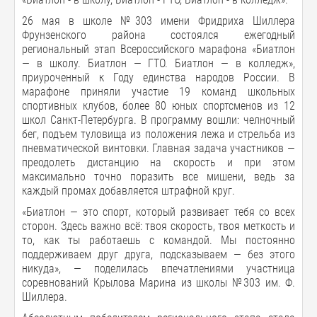
26 мая в школе №303 имени Фридриха Шиллера
Фрунзенского района состоялся ежегодный
региональный этап Всероссийского марафона «Биатлон
— в школу. Биатлон — ГТО. Биатлон — в колледж»,
приуроченный к Году единства народов России. В
марафоне приняли участие 19 команд школьных
спортивных клубов, более 80 юных спортсменов из 12
школ Санкт-Петербурга. В программу вошли: челночный
бег, подъем туловища из положения лежа и стрельба из
пневматической винтовки. Главная задача участников —
преодолеть дистанцию на скорость и при этом
максимально точно поразить все мишени, ведь за
каждый промах добавляется штрафной круг.
«Биатлон — это спорт, который развивает тебя со всех
сторон. Здесь важно всё: твоя скорость, твоя меткость и
то, как ты работаешь с командой. Мы постоянно
поддерживаем друг друга, подсказываем — без этого
никуда», — поделилась впечатлениями участница
соревнований Крылова Марина из школы №303 им. Ф.
Шиллера.