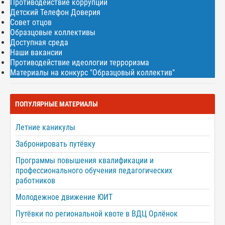
Противодействие коррупции
Детский Телефон Доверия
Совет отцов
Образцовые коллективы
Доступная среда
Наши вакансии
Противодействие идеологии терроризма
Материалы на конкурс "Образцовый коллектив"
ПОПУЛЯРНЫЕ МАТЕРИАЛЫ
Летние каникулы
Забронировать путёвку
Программы повышения квалификации и
профессионального обучения педагогических
работников
Молодежное движение ЮИТ
Путёвки по региональной квоте в ВДЦ Орлёнок