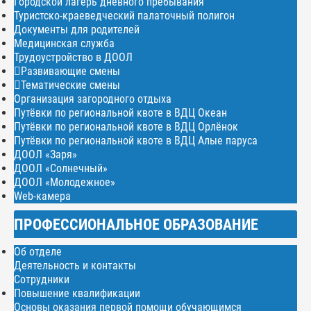
Городской лагерь дневного пребывания
Туристско-краеведческий палаточный полигон
Документы для родителей
Медицинская служба
Трудоустройство в ДООЛ
Развивающие смены
Тематические смены
Организация загородного отдыха
Путёвки по региональной квоте в ВДЦ Океан
Путёвки по региональной квоте в ВДЦ Орлёнок
Путёвки по региональной квоте в ВДЦ Алые паруса
ДООЛ «Заря»
ДООЛ «Солнечный»
ДООЛ «Молодежное»
Web-камера
ПРОФЕССИОНАЛЬНОЕ ОБРАЗОВАНИЕ
Об отделе
Деятельность и контакты
Сотрудники
Повышение квалификации
Основы оказания первой помощи обучающимся