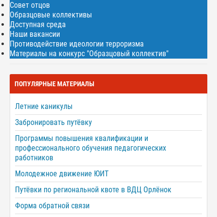
Совет отцов
Образцовые коллективы
Доступная среда
Наши вакансии
Противодействие идеологии терроризма
Материалы на конкурс "Образцовый коллектив"
ПОПУЛЯРНЫЕ МАТЕРИАЛЫ
Летние каникулы
Забронировать путёвку
Программы повышения квалификации и
профессионального обучения педагогических
работников
Молодежное движение ЮИТ
Путёвки по региональной квоте в ВДЦ Орлёнок
Форма обратной связи