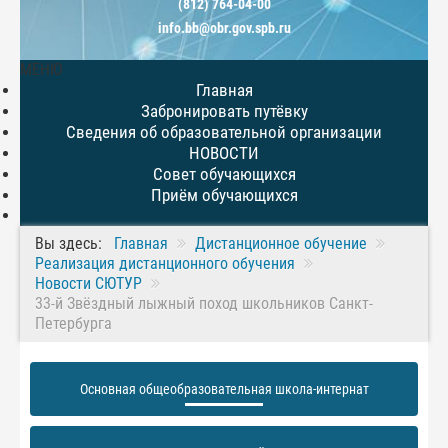
(812) 764-04-00
info.bb@obr.gov.spb.ru
МЕНЮ
Главная
Забронировать путёвку
Сведения об образовательной организации
НОВОСТИ
Совет обучающихся
Приём обучающихся
Вы здесь:
Главная
Дистанционное обучение
Реализация дистанционного обучения
Новости СЮТУР
33-й Звёздный лыжный поход школьников Санкт-
Петербурга
Основная общеобразовательная школа-интернат