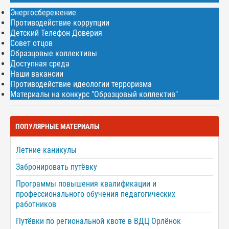
Энергосбережение
Противодействие коррупции
Детский Телефон Доверия
Совет отцов
Образцовые коллективы
Доступная среда
Наши вакансии
Противодействие идеологии терроризма
Материалы на конкурс "Образцовый коллектив"
ПОПУЛЯРНЫЕ МАТЕРИАЛЫ
Летние каникулы
Забронировать путёвку
Программы повышения квалификации и
профессионального обучения педагогических
работников
Путёвки по региональной квоте в ВДЦ Орлёнок