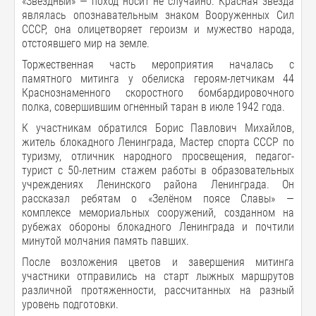
«Звёздный» — поход носит не случайно. Красная звезда
являлась опознавательным знаком Вооруженных Сил
СССР, она олицетворяет героизм и мужество народа,
отстоявшего мир на земле.
Торжественная часть мероприятия началась с
памятного митинга у обелиска героям-летчикам 44
Краснознаменного скоростного бомбардировочного
полка, совершившим огненный таран в июле 1942 года.
К участникам обратился Борис Павлович Михайлов,
житель блокадного Ленинграда, Мастер спорта СССР по
туризму, отличник народного просвещения, педагог-
турист с 50-летним стажем работы в образовательных
учреждениях Ленинского района Ленинграда. Он
рассказал ребятам о «Зелёном поясе Славы» —
комплексе мемориальных сооружений, созданном на
рубежах обороны блокадного Ленинграда и почтили
минутой молчания память павших.
После возложения цветов и завершения митинга
участники отправились на старт лыжных маршрутов
различной протяженности, рассчитанных на разный
уровень подготовки.