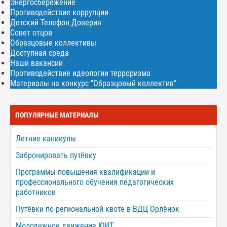
Энергосбережение
Противодействие коррупции
Детский Телефон Доверия
Совет отцов
Образцовые коллективы
Доступная среда
Наши вакансии
Противодействие идеологии терроризма
Материалы на конкурс "Образцовый коллектив"
ПОПУЛЯРНЫЕ МАТЕРИАЛЫ
Летние каникулы
Забронировать путёвку
Программы повышения квалификации и
профессионального обучения педагогических
работников
Путёвки по региональной квоте в ВДЦ Орлёнок
Молодежное движение ЮИТ