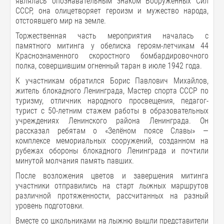
являлась опознавательным знаком Вооруженных Сил
СССР, она олицетворяет героизм и мужество народа,
отстоявшего мир на земле.
Торжественная часть мероприятия началась с
памятного митинга у обелиска героям-летчикам 44
Краснознаменного скоростного бомбардировочного
полка, совершившим огненный таран в июле 1942 года.
К участникам обратился Борис Павлович Михайлов,
житель блокадного Ленинграда, Мастер спорта СССР по
туризму, отличник народного просвещения, педагог-
турист с 50-летним стажем работы в образовательных
учреждениях Ленинского района Ленинграда. Он
рассказал ребятам о «Зелёном поясе Славы» —
комплексе мемориальных сооружений, созданном на
рубежах обороны блокадного Ленинграда и почтили
минутой молчания память павших.
После возложения цветов и завершения митинга
участники отправились на старт лыжных маршрутов
различной протяженности, рассчитанных на разный
уровень подготовки.
Вместе со школьниками на лыжню вышли представители