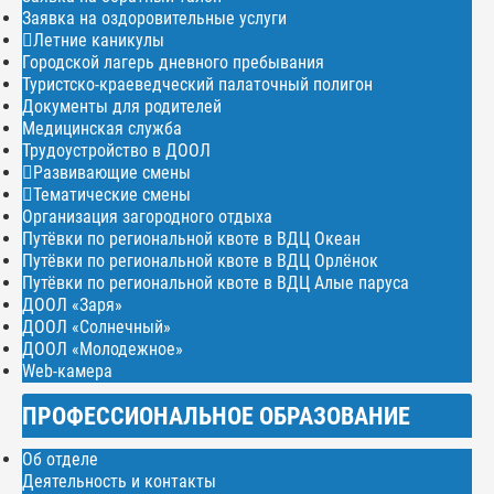
Заявка на оздоровительные услуги
Летние каникулы
Городской лагерь дневного пребывания
Туристско-краеведческий палаточный полигон
Документы для родителей
Медицинская служба
Трудоустройство в ДООЛ
Развивающие смены
Тематические смены
Организация загородного отдыха
Путёвки по региональной квоте в ВДЦ Океан
Путёвки по региональной квоте в ВДЦ Орлёнок
Путёвки по региональной квоте в ВДЦ Алые паруса
ДООЛ «Заря»
ДООЛ «Солнечный»
ДООЛ «Молодежное»
Web-камера
ПРОФЕССИОНАЛЬНОЕ ОБРАЗОВАНИЕ
Об отделе
Деятельность и контакты