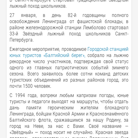
лыжный поход школьников.
27 января, в день 82-й годовщины полного
освобождения Ленинграда от фашистской блокады, в
районе железнодорожной станции Лемболово стартовал
33-й Звёздный лыжный поход школьников Санкт-
Петербурга.
Ежегодное мероприятие, проводимое
Городской станцией
юных туристов «Балтийский берег»,
собрало на лыжню
рекордное число участников, подтверждая свой статус
одного из главных патриотических событий зимнего
сезона. Всего заявилось более сотни команд детских
туристских объединений из разных районов город, это
почти 1500 человек.
С 1994 года, вопреки любым капризам погоды, юные
туристы и педагоги выходят на маршруты, чтобы отдать
дань памяти героическим жителям блокадного
Ленинграда, бойцам Красной Армии и Краснознамённого
Балтийского флота, сражавшимся за нашу Родину, за
город на Неве, за нас с Вами. Своё название —
«Звёздный» — поход носит не случайно. Красная звезда