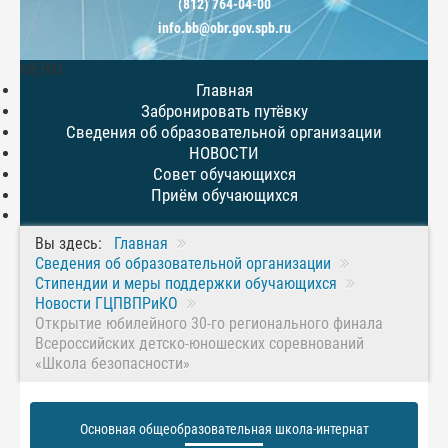
(812) 764-04-00
info.bb@obr.gov.spb.ru
МЕНЮ
Главная
Забронировать путёвку
Сведения об образовательной организации
НОВОСТИ
Совет обучающихся
Приём обучающихся
Вы здесь:
Главная
Сведения об образовательной организации
Стипендии и меры поддержки обучающихся
Новости ГЦПВПРиКО
Открытие юбилейного 30-го регионального финала
Всероссийских детско-юношеских соревнований
«Школа безопасности»
Основная общеобразовательная школа-интернат