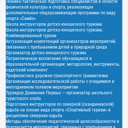
Технико-тактическая подготовка специалистов в области
физической культуры и спорта, реализующих
дополнительные общеразвивающие программы по виду
спорта «Самбо»
Школа инструкторов детско-юношеского туризма
Школа инструкторов детско-юношеского туризма.
Комбинированный туризм
Актуализация компетенций организаторов мероприятий,
связанных с пребыванием детей в природной среде
Организатор детско-юношеского туризма
Патриотическое воспитание обучающихся в
образовательной организации: методология, инструменты,
кадетский компонент
Профилактика дорожно-транспортного травматизма
Организация исследовательской работы с учащимися в
многодневном полевом мероприятии
Турлидер Движение Первых — организатор школьного
туристского клуба
Подготовка инструкторов по северной (скандинавской)
ходьбе на основе вида спорта «Спортивный туризм» в
дисциплине северная ходьба
Методы обеспечения педагогической целесообразности и
безопасности мероприятий, связанных с пребыванием в