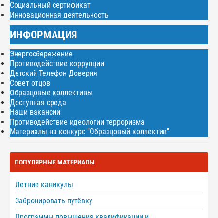
Социальный сертификат
Инновационная деятельность
ИНФОРМАЦИЯ
Энергосбережение
Противодействие коррупции
Детский Телефон Доверия
Совет отцов
Образцовые коллективы
Доступная среда
Наши вакансии
Противодействие идеологии терроризма
Материалы на конкурс "Образцовый коллектив"
ПОПУЛЯРНЫЕ МАТЕРИАЛЫ
Летние каникулы
Забронировать путёвку
Программы повышения квалификации и