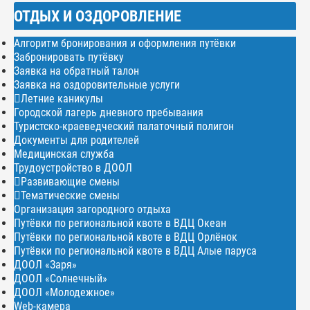
ОТДЫХ И ОЗДОРОВЛЕНИЕ
Алгоритм бронирования и оформления путёвки
Забронировать путёвку
Заявка на обратный талон
Заявка на оздоровительные услуги
Летние каникулы
Городской лагерь дневного пребывания
Туристско-краеведческий палаточный полигон
Документы для родителей
Медицинская служба
Трудоустройство в ДООЛ
Развивающие смены
Тематические смены
Организация загородного отдыха
Путёвки по региональной квоте в ВДЦ Океан
Путёвки по региональной квоте в ВДЦ Орлёнок
Путёвки по региональной квоте в ВДЦ Алые паруса
ДООЛ «Заря»
ДООЛ «Солнечный»
ДООЛ «Молодежное»
Web-камера