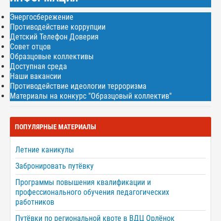
Энергосбережение
Противодействие коррупции
Детский Телефон Доверия
Совет отцов
Образцовые коллективы
Доступная среда
Наши вакансии
Противодействие идеологии терроризма
Материалы на конкурс "Образцовый коллектив"
ПОПУЛЯРНЫЕ МАТЕРИАЛЫ
Летние каникулы
Забронировать путёвку
Программы повышения квалификации и
профессионального обучения педагогических
работников
Путёвки по региональной квоте в ВДЦ Орлёнок