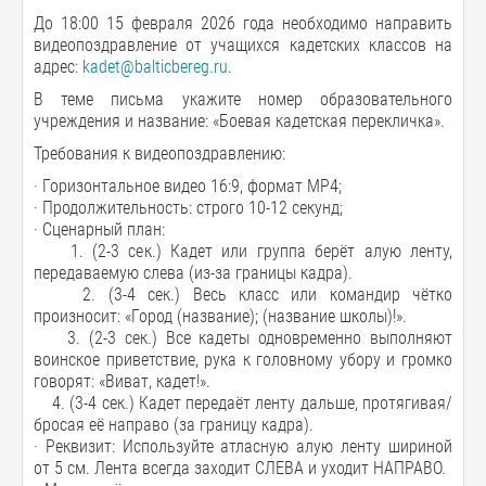
До 18:00 15 февраля 2026 года необходимо направить
видеопоздравление от учащихся кадетских классов на
адрес:
kadet@balticbereg.ru
.
В теме письма укажите номер образовательного
учреждения и название: «Боевая кадетская перекличка».
Требования к видеопоздравлению:
· Горизонтальное видео 16:9, формат MP4;
· Продолжительность: строго 10-12 секунд;
· Сценарный план:
1. (2-3 сек.) Кадет или группа берёт алую ленту,
передаваемую слева (из-за границы кадра).
2. (3-4 сек.) Весь класс или командир чётко
произносит: «Город (название); (название школы)!».
3. (2-3 сек.) Все кадеты одновременно выполняют
воинское приветствие, рука к головному убору и громко
говорят: «Виват, кадет!».
4. (3-4 сек.) Кадет передаёт ленту дальше, протягивая/
бросая её направо (за границу кадра).
· Реквизит: Используйте атласную алую ленту шириной
от 5 см. Лента всегда заходит СЛЕВА и уходит НАПРАВО.